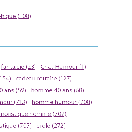
hique (108)
fantaisie (23)
Chat Humour (1)
(154)
cadeau retraite (127)
 ans (59)
homme 40 ans (68)
mour (713)
homme humour (708)
moristique homme (707)
stique (707)
drole (272)