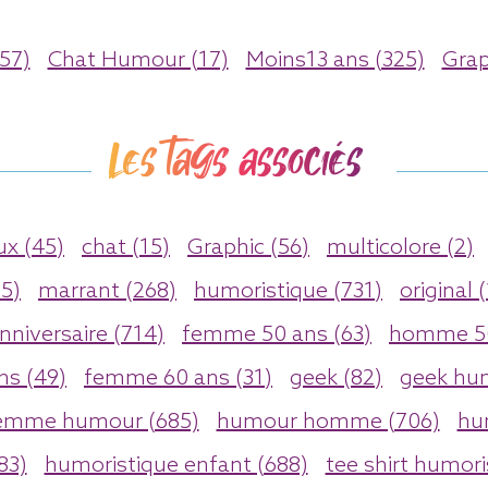
57)
Chat Humour (17)
Moins13 ans (325)
Grap
Les tags associés
x (45)
chat (15)
Graphic (56)
multicolore (2)
55)
marrant (268)
humoristique (731)
original 
nniversaire (714)
femme 50 ans (63)
homme 50
s (49)
femme 60 ans (31)
geek (82)
geek hu
emme humour (685)
humour homme (706)
hu
83)
humoristique enfant (688)
tee shirt humori