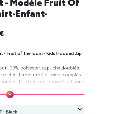
t - Modèle Fruit Of
irt-Enfant-
 €
 - Fruit of the loom - Kids Hooded Zip
pun, 30% polyester, capuche doublée,
 set-in, fermeture à glissière complète
portées, bord côte en coton/élasthanne
pour un meilleur maintien. Zippé, Sweat,
t of the loom, Enfant, Capuche
 :
Black