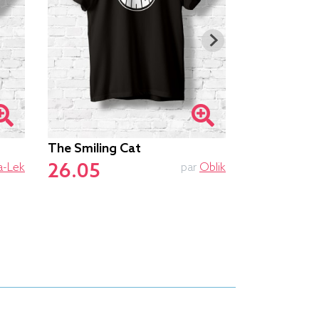
The Smiling Cat
OOh
26.05
-Lek
par
Oblik
26.05
24.23