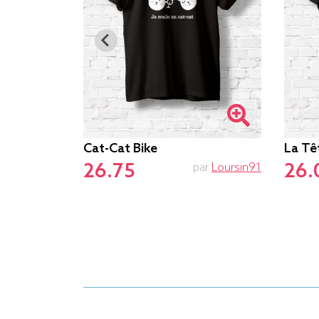
emain
Cat-Cat Bike
La Tê
26.75
26.
par
Alex Kidd
par
Loursin91