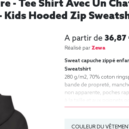
e - Tee Shirt Avec Un Cha
 Kids Hooded Zip Sweatsh
A partir de
36,87
Réalisé par
Zewa
Sweat capuche zippé enfant
Sweatshirt
280 g/m2, 70% coton rings
bande de propreté, manches
non apparente, poches rap
à la taille et aux poignets 
manche longue, Hiver, Frui
COULEUR DU VÊTEMENT