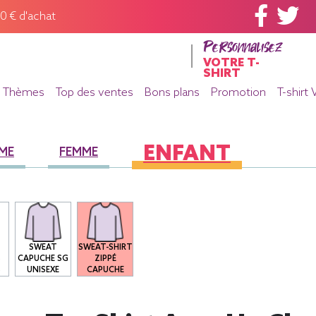
60 € d'achat
Personnalisez
VOTRE T-
SHIRT
Thèmes
Top des ventes
Bons plans
Promotion
T-shirt 
ENFANT
ME
FEMME
SWEAT
SWEAT-SHIRT
S
CAPUCHE SG
ZIPPÉ
S
UNISEXE
CAPUCHE