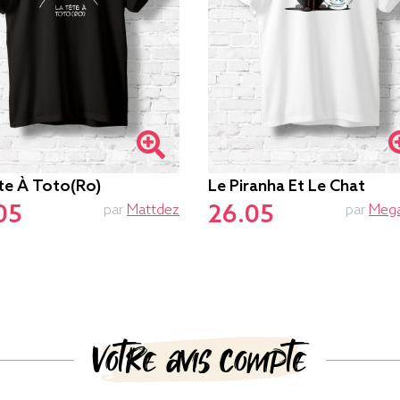
te À Toto(ro)
Le Piranha Et Le Chat
05
26.05
par
Mattdez
par
Mega
Votre avis compte