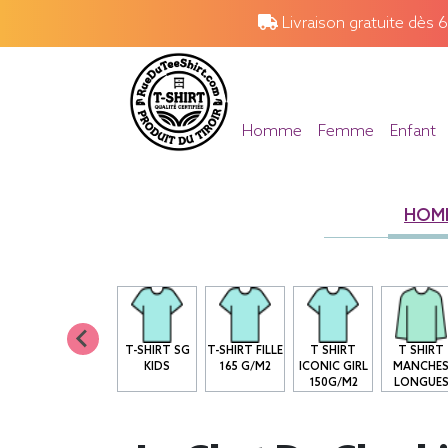
Livraison gratuite dès 
Homme
Femme
Enfant
HOM
T-SHIRT SG
T-SHIRT FILLE
T SHIRT
T SHIRT
KIDS
165 G/M2
ICONIC GIRL
MANCHE
150G/M2
LONGUE