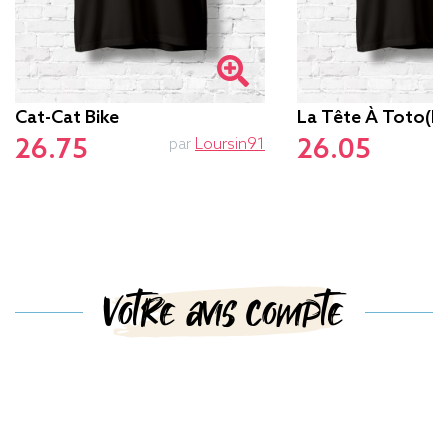
Cat-Cat Bike
La Tête À Toto(r
26.75
26.05
par
Loursin91
Votre avis compte