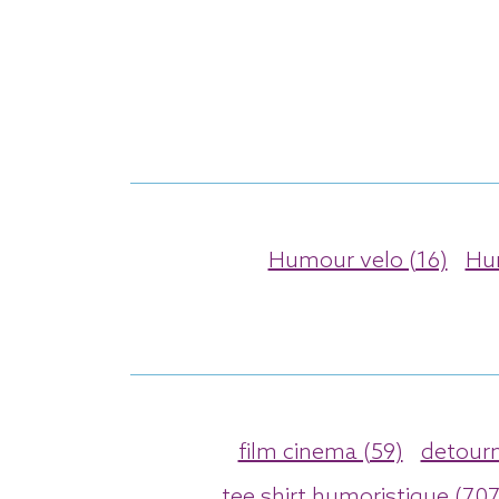
Humour velo (16)
Hu
film cinema (59)
detourn
tee shirt humoristique (707