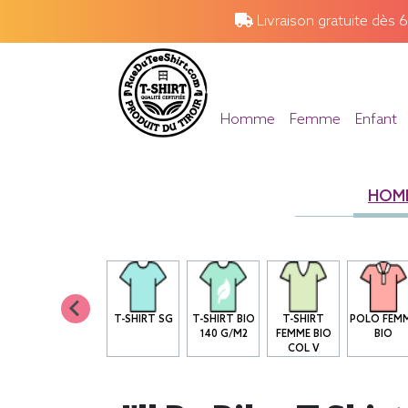
Livraison gratuite dès 
Homme
Femme
Enfant
HOM
T-SHIRT SG
T-SHIRT BIO
T-SHIRT
POLO FEM
140 G/M2
FEMME BIO
BIO
COL V