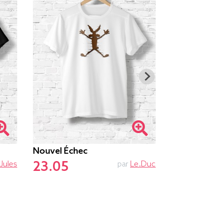
Nouvel Échec
British Figh
23.05
23.75
Jules
par
Le.duc