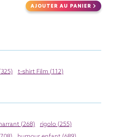
AJOUTER AU PANIER
(325)
t-shirt Film (112)
arrant (268)
rigolo (255)
708)
humour enfant (689)