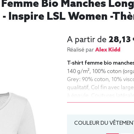
hirt Femme Bio Manches Lon
- Inspire LSL Women -th
A partir de
28,13 
Réalisé par
Alex Kidd
T-shirt femme bio manches
140 g/m², 100% coton (orga
Grey: 90% coton, 10% visc
qualitatif, Col fin avec la
à épaule, Coutures latérale
shirt, manche longue, Lége
COULEUR DU VÊTEMENT