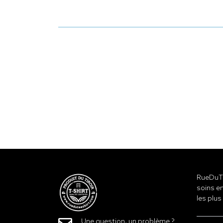
RueDuTe
soins en
les plus
Une question, un problème ?