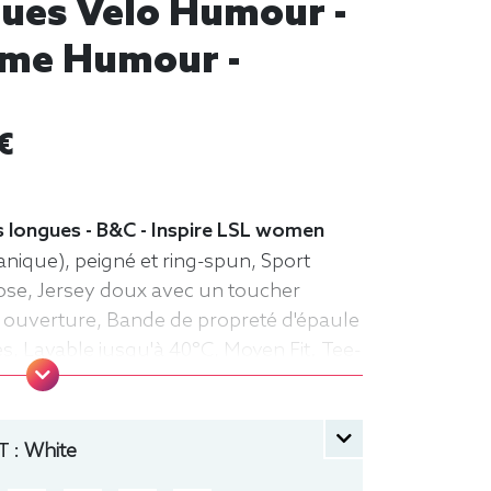
gues Velo Humour -
ème Humour -
€
 longues - B&C - Inspire LSL women
nique), peigné et ring-spun, Sport
ose, Jersey doux avec un toucher
rge ouverture, Bande de propreté d'épaule
s, Lavable jusqu'à 40°C, Moyen Fit. Tee-
r, Femme, Col rond, Bio / Organic, B&C
 :
White