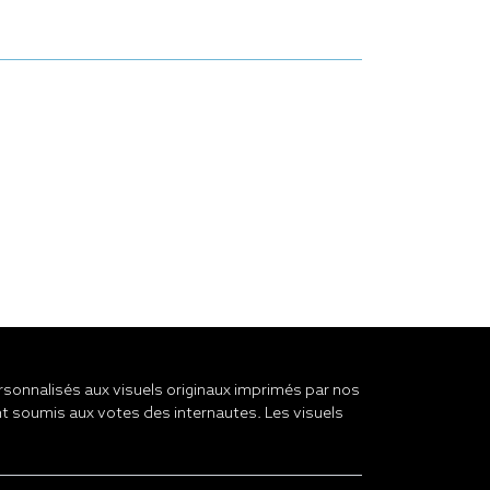
onnalisés aux visuels originaux imprimés par nos
t soumis aux votes des internautes. Les visuels