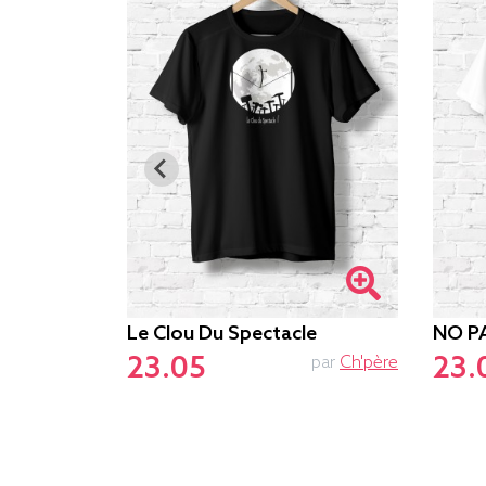
Le Clou Du Spectacle
NO P
23.05
23.
par
Sebase
par
Ch'père