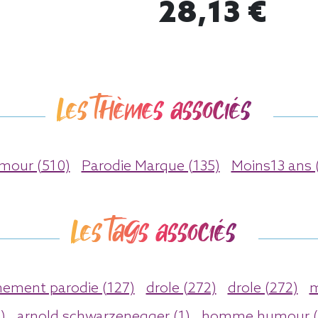
28,13 €
Les thèmes associés
mour (510)
Parodie Marque (135)
Moins13 ans 
Les tags associés
ement parodie (127)
drole (272)
drole (272)
m
)
arnold schwarzenegger (1)
homme humour (