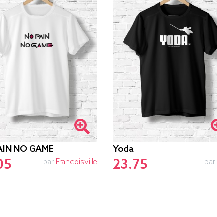
AIN NO GAME
Yoda
05
23.75
par
Francoisville
par