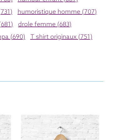
(731)
humoristique homme (707)
681)
drole femme (683)
mpa (690)
T shirt originaux (751)