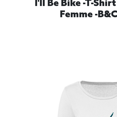
I'll Be Bike -T-S
Femme -B&C 