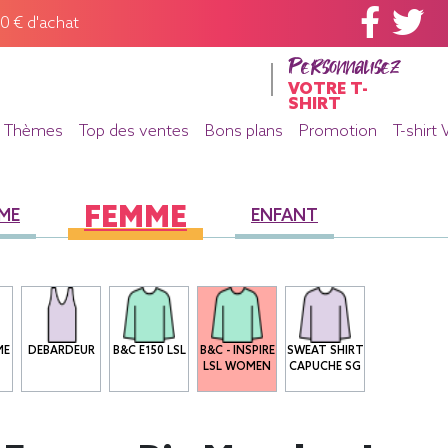
60 € d'achat
Personnalisez
VOTRE T-
SHIRT
Thèmes
Top des ventes
Bons plans
Promotion
T-shirt 
FEMME
ME
ENFANT
ME
DEBARDEUR
B&C E150 LSL
B&C - INSPIRE
SWEAT SHIRT
LSL WOMEN
CAPUCHE SG