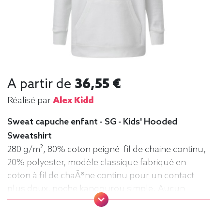
A partir de
36,55 €
Réalisé par
Alex Kidd
Sweat capuche enfant - SG - Kids' Hooded
Sweatshirt
280 g/m², 80% coton peigné fil de chaine continu,
20% polyester, modèle classique fabriqué en
coton à fil de chaÃ®ne continu pour un contact
plus doux, poche kangourou simple. Aucun
cordon de serrage sur les modèles enfants. .
Tailles : 104 (3-4 ans), 116 (5-6 ans), 128 (7-8 ans),