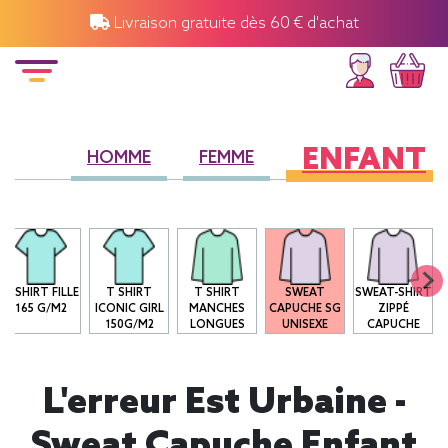
Livraison gratuite dès 60 € d'achat
ENFANT
HOMME
FEMME
T-SHIRT FILLE
T SHIRT
T SHIRT
SWEAT
SWEAT-SHIRT
165 G/M2
ICONIC GIRL
MANCHES
CAPUCHE SG
ZIPPÉ
150G/M2
LONGUES
UNISEXE
CAPUCHE
L'erreur Est Urbaine -
Sweat Capuche Enfant