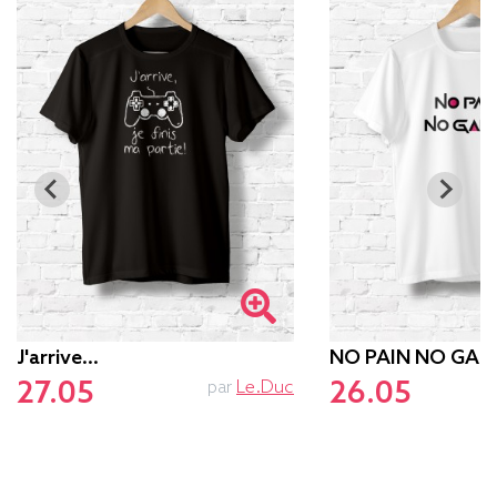
J'arrive...
NO PAIN NO GAM
27.05
26.05
par
Le.duc
p