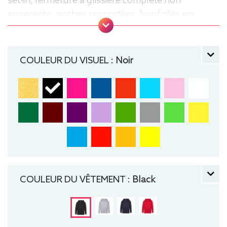
set-in, fermeture à glissière complète non
apparente, poches rapportées, bord côte en
coton/élasthanne à la taille et aux poignets pour
un meilleur maintien. Zippé, Sweat,
manche longue, Hiver, Fruit of the loom, Enfant,
COULEUR DU VISUEL :
Noir
Capuche
COULEUR DU VÊTEMENT :
Black