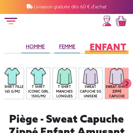
Livraison gratuite dès 60 € d'achat
ENFANT
HOMME
FEMME
T-SHIRT FILLE
T SHIRT
T SHIRT
SWEAT
SWEAT-SHIRT
165 G/M2
ICONIC GIRL
MANCHES
CAPUCHE SG
ZIPPÉ
150G/M2
LONGUES
UNISEXE
CAPUCHE
Piège - Sweat Capuche
Zippé Enfant Amusant