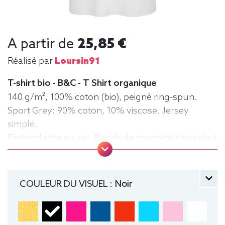
A partir de
25,85 €
Réalisé par
Loursin91
T-shirt bio - B&C - T Shirt organique
140 g/m², 100% coton (bio), peigné ring-spun.
Sport Grey: 90% coton, 10% viscose. Jersey
simple.
Fin bord côte au col. Bande de propreté d'épaule à
épaule.
Double piqûre au cou et à l'ourlet. Coutures
latérales.
COULEUR DU VISUEL :
Noir
Surface très lisse. Tee-shirt, manche courte, Léger,
Homme, Col rond, Bio / Organic, B&C