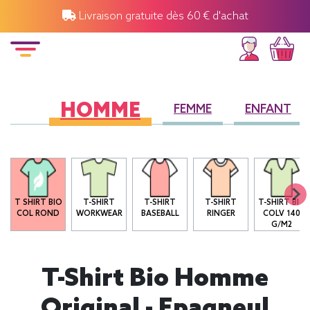
Livraison gratuite dès 60 € d'achat
HOMME
FEMME
ENFANT
T SHIRT BIO
T-SHIRT
T-SHIRT
T-SHIRT
T-SHIRT BIO
COL ROND
WORKWEAR
BASEBALL
RINGER
COLV 140
G/M2
T-Shirt Bio Homme
Original - Epagneul