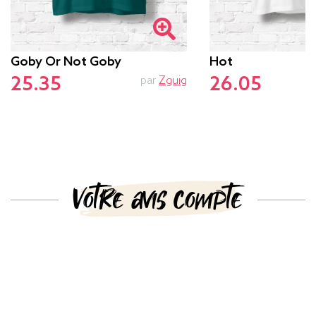
Goby Or Not Goby
Hot
25.35
26.05
par
Zguig
Votre avis compte