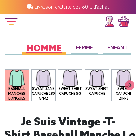
Livraison gratuite dès 60 € d'achat
HOMME
FEMME
ENFANT
O
BASEBALL
SWEAT SANS
SWEAT SHIRT
SWEAT SHIRT
SWEAT
MANCHES
CAPUCHE 280
CAPUCHE SG
CAPUCHE
CAPUCHE
LONGUES
G/M2
ZIPPÉ
Je Suis Vintage -T-
Shirt Baseball Manche L