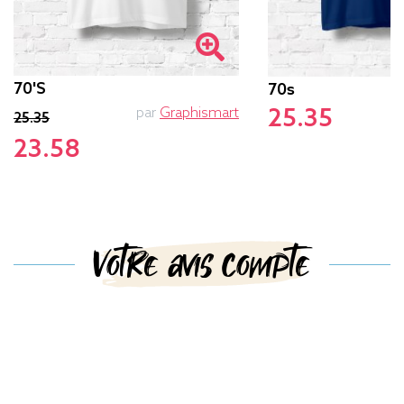
70's
70s
par
Graphismart
25.35
25.35
23.58
Votre avis compte