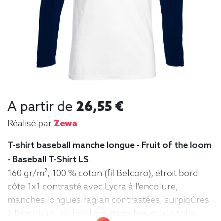
A partir de
26,55 €
Réalisé par
Zewa
T-shirt baseball manche longue - Fruit of the loom
- Baseball T-Shirt LS
160 gr/m², 100 % coton (fil Belcoro), étroit bord
côte 1x1 contrasté avec Lycra à l'encolure,
manches longues raglan contrastées, surpiqûres
à l'encolure, au bord des manches et à la taille,