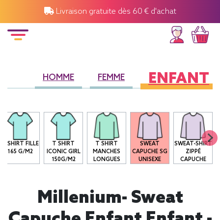
Livraison gratuite dès 60 € d'achat
ENFANT
HOMME
FEMME
T-SHIRT FILLE
T SHIRT
T SHIRT
SWEAT
SWEAT-SHIRT
165 G/M2
ICONIC GIRL
MANCHES
CAPUCHE SG
ZIPPÉ
150G/M2
LONGUES
UNISEXE
CAPUCHE
Millenium- Sweat
Capuche Enfant Enfant -