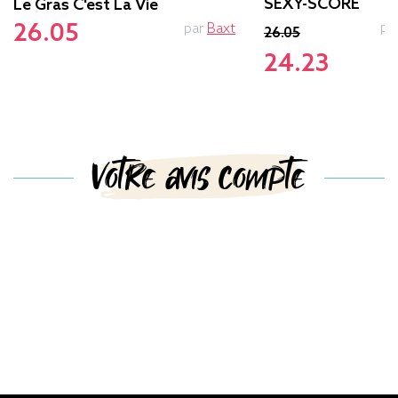
SEXY-SCORE
Le Gras C'est La Vie
pa
26.05
par
Baxt
26.05
24.23
Votre avis compte