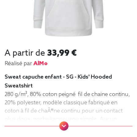
A partir de
33,99 €
Réalisé par
AlMo
Sweat capuche enfant - SG - Kids' Hooded
Sweatshirt
280 g/m², 80% coton peigné fil de chaine continu,
20% polyester, modèle classique fabriqué en
coton à fil de chaÃ®ne continu pour un contact
plus doux, poche kangourou simple. Aucun
cordon de serrage sur les modèles enfants. .
Tailles : 104 (3-4 ans), 116 (5-6 ans), 128 (7-8 ans),