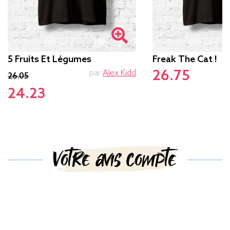
5 Fruits Et Légumes
Freak The Cat !
26.75
par
Alex Kidd
26.05
24.23
Votre avis compte