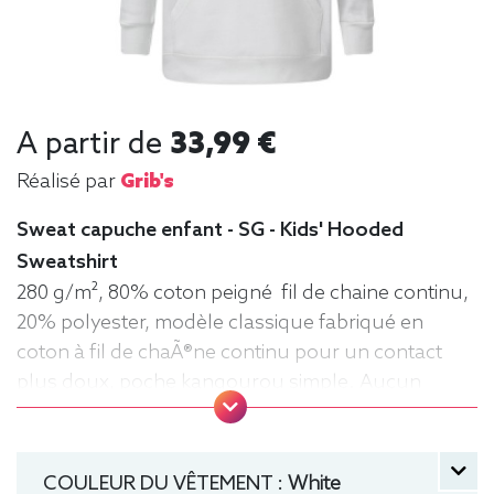
A partir de
33,99 €
Réalisé par
Grib's
Sweat capuche enfant - SG - Kids' Hooded
Sweatshirt
280 g/m², 80% coton peigné fil de chaine continu,
20% polyester, modèle classique fabriqué en
coton à fil de chaÃ®ne continu pour un contact
plus doux, poche kangourou simple. Aucun
cordon de serrage sur les modèles enfants. .
Tailles : 104 (3-4 ans), 116 (5-6 ans), 128 (7-8 ans),
140 (9-10 ans), 152 (11-12 ans) manche longue,
COULEUR DU VÊTEMENT :
White