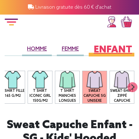
Livraison gratuite dès 60 € d'achat
ENFANT
HOMME
FEMME
T-SHIRT FILLE
T SHIRT
T SHIRT
SWEAT
SWEAT-SHIRT
165 G/M2
ICONIC GIRL
MANCHES
CAPUCHE SG
ZIPPÉ
150G/M2
LONGUES
UNISEXE
CAPUCHE
Sweat Capuche Enfant -
SG - Kids' Hooded