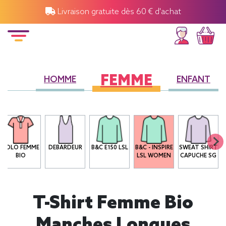
Livraison gratuite dès 60 € d'achat
FEMME
HOMME
ENFANT
POLO FEMME
DEBARDEUR
B&C E150 LSL
B&C - INSPIRE
SWEAT SHIRT
BIO
LSL WOMEN
CAPUCHE SG
T-Shirt Femme Bio
Manches Longues