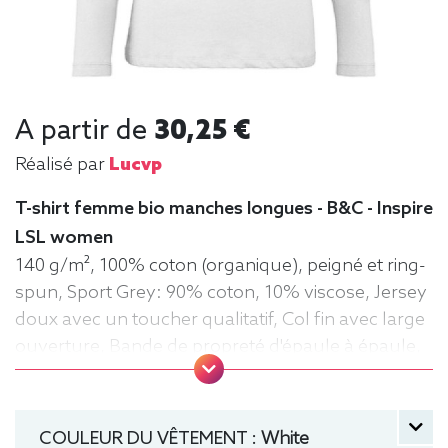
A partir de
30,25 €
Réalisé par
Lucvp
T-shirt femme bio manches longues - B&C - Inspire
LSL women
140 g/m², 100% coton (organique), peigné et ring-
spun, Sport Grey: 90% coton, 10% viscose, Jersey
doux avec un toucher qualitatif, Col fin avec large
ouverture, Bande de propreté d'épaule à épaule,
Coutures latérales, Lavable jusqu'à 40°C, Moyen
Fit. Tee-shirt, manche longue, Léger, Femme, Col
rond, Bio / Organic, B&C
COULEUR DU VÊTEMENT :
White