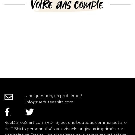
Votre avis compte
Une question, un problème ?
info@rueduteeshirt.com
RueDuTeeShirt.com (RDTS) est une boutique communautaire
de T-Shirts personnalisés aux visuels originaux imprimés par