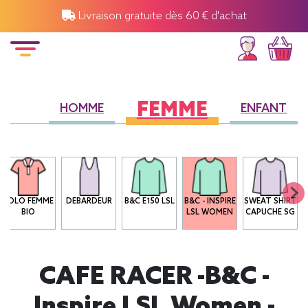
Livraison gratuite dès 60 € d'achat
FEMME
HOMME
ENFANT
POLO FEMME
DEBARDEUR
B&C E150 LSL
B&C - INSPIRE
SWEAT SHIRT
BIO
LSL WOMEN
CAPUCHE SG
CAFE RACER -B&C -
Inspire LSL Women -