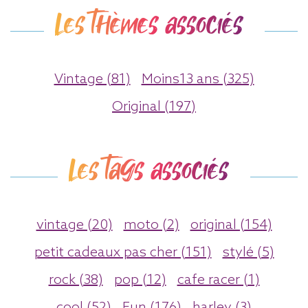
Les thèmes associés
Vintage (81)
Moins13 ans (325)
Original (197)
Les tags associés
vintage (20)
moto (2)
original (154)
petit cadeaux pas cher (151)
stylé (5)
rock (38)
pop (12)
cafe racer (1)
cool (52)
Fun (176)
harley (3)