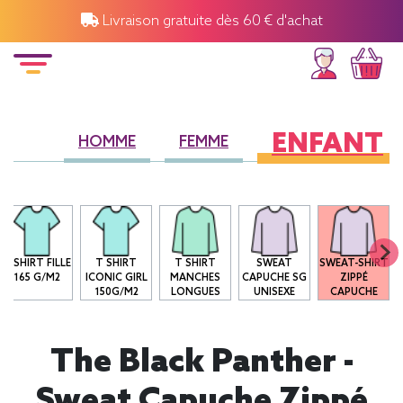
Livraison gratuite dès 60 € d'achat
ENFANT
HOMME
FEMME
T-SHIRT FILLE
T SHIRT
T SHIRT
SWEAT
SWEAT-SHIRT
165 G/M2
ICONIC GIRL
MANCHES
CAPUCHE SG
ZIPPÉ
150G/M2
LONGUES
UNISEXE
CAPUCHE
The Black Panther -
Sweat Capuche Zippé