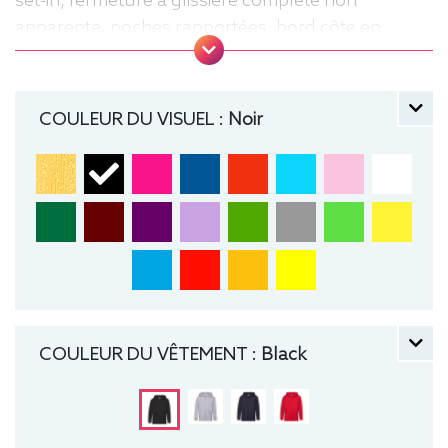
set-in, fermeture à glissière complète non
apparente, poches rapportées, bord côte en
coton/élasthanne à la taille et aux poignets pour
un meilleur maintien. Zippé, Sweat,
manche longue, Hiver, Fruit of the loom, Enfant,
COULEUR DU VISUEL :
Noir
Capuche
COULEUR DU VÊTEMENT :
Black