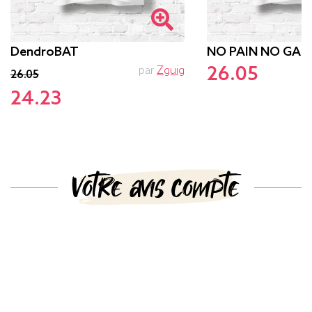
DendroBAT
NO PAIN NO GAM
26.05
par
Zguig
p
26.05
24.23
Votre avis compte