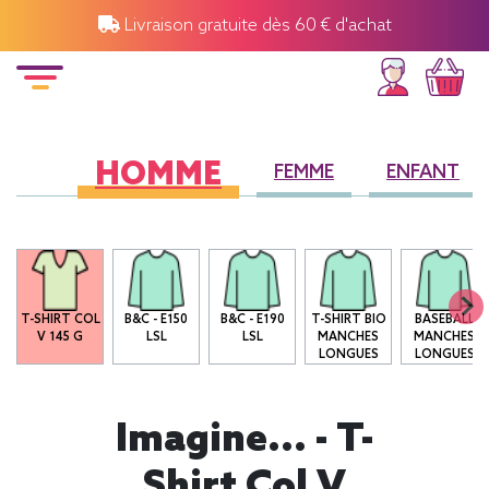
Livraison gratuite dès 60 € d'achat
HOMME
FEMME
ENFANT
O
T-SHIRT COL
B&C - E150
B&C - E190
T-SHIRT BIO
BASEBALL
V 145 G
LSL
LSL
MANCHES
MANCHES
LONGUES
LONGUES
Imagine... - T-
Shirt Col V