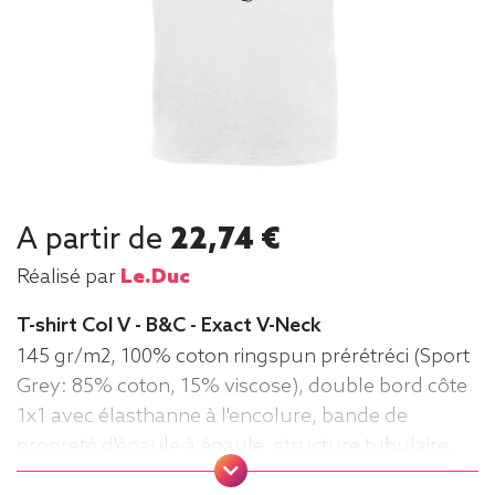
A partir de
22,74 €
Réalisé par
Le.duc
T-shirt Col V - B&C - Exact V-Neck
145 gr/m2, 100% coton ringspun prérétréci (Sport
Grey: 85% coton, 15% viscose), double bord côte
1x1 avec élasthanne à l'encolure, bande de
propreté d'épaule à épaule, structure tubulaire.
B&C, Col V, Homme, Léger, manche courte, Tee-