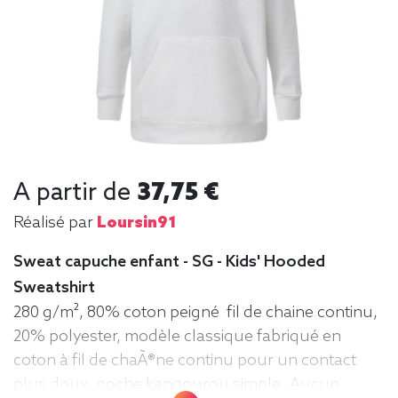
A partir de
37,75 €
Réalisé par
Loursin91
Sweat capuche enfant - SG - Kids' Hooded
Sweatshirt
280 g/m², 80% coton peigné fil de chaine continu,
20% polyester, modèle classique fabriqué en
coton à fil de chaÃ®ne continu pour un contact
plus doux, poche kangourou simple. Aucun