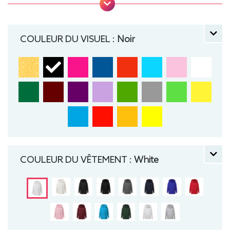
cordon de serrage sur les modèles enfants. .
Tailles : 104 (3-4 ans), 116 (5-6 ans), 128 (7-8 ans),
140 (9-10 ans), 152 (11-12 ans) manche longue,
COULEUR DU VISUEL :
Noir
Sweat, Hiver, Enfant, Capuche
COULEUR DU VÊTEMENT :
White