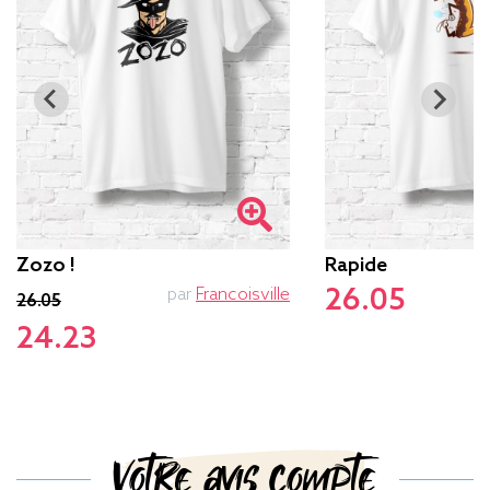
Zozo !
Rapide
26.05
par
Francoisville
26.05
24.23
Votre avis compte