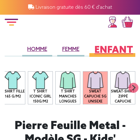
Livraison gratuite dès 60 € d'achat
ENFANT
HOMME
FEMME
T-SHIRT FILLE
T SHIRT
T SHIRT
SWEAT
SWEAT-SHIRT
165 G/M2
ICONIC GIRL
MANCHES
CAPUCHE SG
ZIPPÉ
150G/M2
LONGUES
UNISEXE
CAPUCHE
Pierre Feuille Metal -
Modèle SG - Kids'