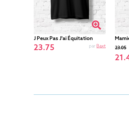
J Peux Pas J'ai Équitation
Mamie
23.75
par
Le.duc
par
Baxt
23.05
21.