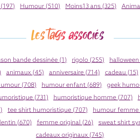
 (197)
Humour (510)
Moins13 ans (325)
Anima
Les tags associés
sson bande dessinée (1)
rigolo (255)
halloween 
)
animaux (45)
anniversaire (714)
cadeau (15)
umour (708)
humour enfant (689)
geek humou
umoristique (731)
humoristique homme (707)
)
tee shirt humoristique (707)
humour femme 
lentin (670)
femme original (26)
sweat shirt s
cadeaux originaux (745)