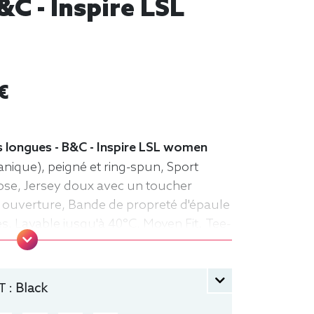
&C - Inspire LSL
€
 longues - B&C - Inspire LSL women
nique), peigné et ring-spun, Sport
ose, Jersey doux avec un toucher
rge ouverture, Bande de propreté d'épaule
s, Lavable jusqu'à 40°C, Moyen Fit. Tee-
r, Femme, Col rond, Bio / Organic, B&C
 :
Black