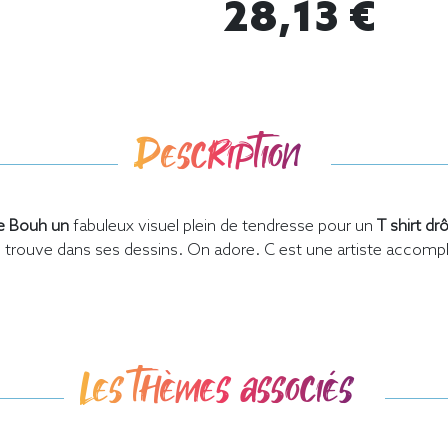
28,13 €
Description
e Bouh un
fabuleux visuel plein de tendresse pour un
T shirt dr
se trouve dans ses dessins. On adore. C est une artiste accompl
Les thèmes associés