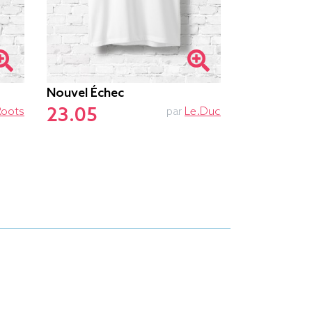
Nouvel Échec
Ne Pas Dér
23.05
23.55
Roots
par
Le.duc