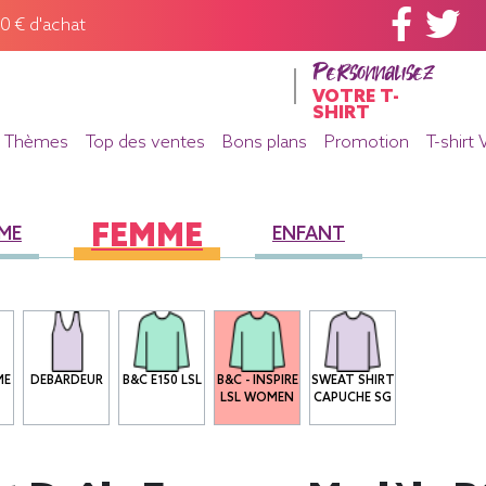
60 € d'achat
Personnalisez
VOTRE T-
SHIRT
Thèmes
Top des ventes
Bons plans
Promotion
T-shirt 
FEMME
ME
ENFANT
ME
DEBARDEUR
B&C E150 LSL
B&C - INSPIRE
SWEAT SHIRT
LSL WOMEN
CAPUCHE SG