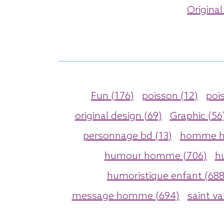
Original
Fun (176)
poisson (12)
poi
original design (69)
Graphic (56
personnage bd (13)
homme h
humour homme (706)
h
humoristique enfant (688
message homme (694)
saint va