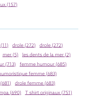
ux (157)
(11)
drole (272)
drole (272)
mer (5)
les dents de la mer (2)
r (713)
femme humour (685)
humoristique femme (683)
(681)
drole femme (683)
ympa (690)
T shirt originaux (751)