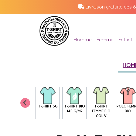
Livraison gratuite dès 
Homme
Femme
Enfant
HOM
T-SHIRT SG
T-SHIRT BIO
T-SHIRT
POLO FEM
140 G/M2
FEMME BIO
BIO
COL V