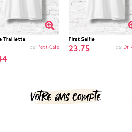
 Traillette
First Selfie
23.75
par
Petit-Café
par
Dr 
44
Votre avis compte