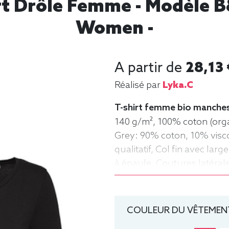
rt Drôle Femme - Modèle B
Women -
A partir de
28,13 
Réalisé par
Lyka.C
T-shirt femme bio manches
140 g/m², 100% coton (orga
Grey: 90% coton, 10% visc
qualitatif, Col fin avec la
à épaule, Coutures latérale
shirt, manche longue, Lége
COULEUR DU VÊTEMENT