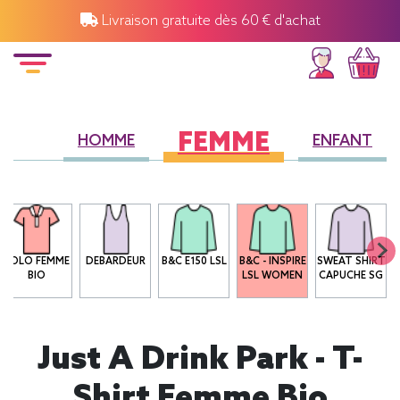
Livraison gratuite dès 60 € d'achat
FEMME
HOMME
ENFANT
POLO FEMME
DEBARDEUR
B&C E150 LSL
B&C - INSPIRE
SWEAT SHIRT
BIO
LSL WOMEN
CAPUCHE SG
Just A Drink Park - T-
Shirt Femme Bio