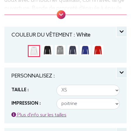
doux avec un toucher qualitatif, Col fin avec large
ouverture, Bande de propreté d'épaule à épaule,
Coutures latérales, Lavable jusqu'à 40°C, Moyen
Fit. Tee-shirt, manche longue, Léger, Femme, Col
rond, Bio / Organic, B&C
COULEUR DU VÊTEMENT :
White
PERSONNALISEZ :
TAILLE :
IMPRESSION :
Plus d'info sur les tailles