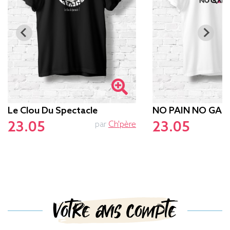
Le Clou Du Spectacle
NO PAIN NO GAM
23.05
23.05
par
Ch'père
p
Votre avis compte