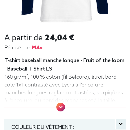
A partir de
24,04 €
Réalisé par
M4s
T-shirt baseball manche longue - Fruit of the loom
- Baseball T-Shirt LS
160 gr/m², 100 % coton (fil Belcoro), étroit bord
côte 1x1 contrasté avec Lycra à l'encolure,
manches longues raglan contrastées, surpiqûres
à l'encolure, au bord des manches et à la taille,
matériau tubulaire. Tee baseball, Tee-shirt,
manche longue, Léger, Homme, Fruit of the loom
COULEUR DU VÊTEMENT :