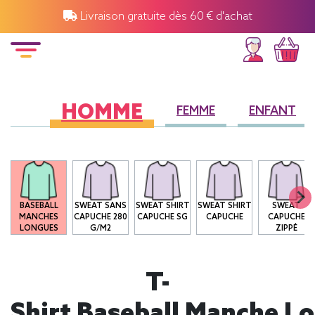
Livraison gratuite dès 60 € d'achat
HOMME
FEMME
ENFANT
O
BASEBALL
SWEAT SANS
SWEAT SHIRT
SWEAT SHIRT
SWEAT
MANCHES
CAPUCHE 280
CAPUCHE SG
CAPUCHE
CAPUCHE
LONGUES
G/M2
ZIPPÉ
T-
Shirt Baseball Manche L