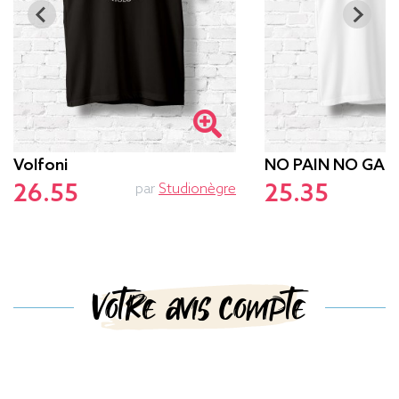
Volfoni
NO PAIN NO GAM
26.55
25.35
par
Studionègre
p
Votre avis compte