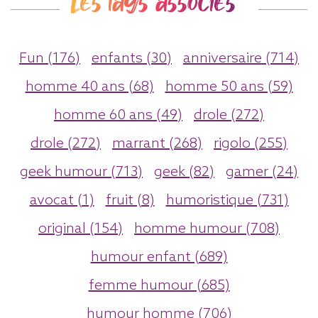
Les tags associés
Fun (176)
enfants (30)
anniversaire (714)
homme 40 ans (68)
homme 50 ans (59)
homme 60 ans (49)
drole (272)
drole (272)
marrant (268)
rigolo (255)
geek humour (713)
geek (82)
gamer (24)
avocat (1)
fruit (8)
humoristique (731)
original (154)
homme humour (708)
humour enfant (689)
femme humour (685)
humour homme (706)