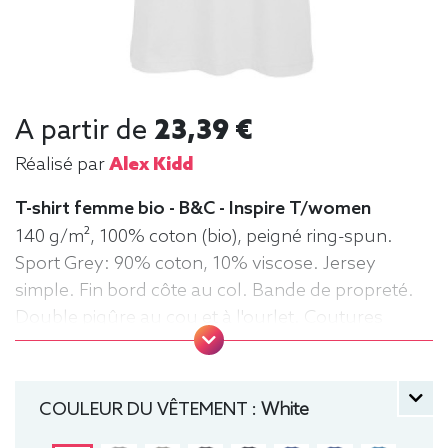
A partir de
23,39 €
Réalisé par
Alex Kidd
T-shirt femme bio - B&C - Inspire T/women
140 g/m², 100% coton (bio), peigné ring-spun.
Sport Grey: 90% coton, 10% viscose. Jersey
simple. Fin bord côte au col. Bande de propreté.
Double piqûre au cou et à l'ourlet. Coutures
latérales. Surface très lisse. Tee-shirt,
manche courte, Léger, Femme, Col rond, Bio /
Organic, B&C
COULEUR DU VÊTEMENT :
White