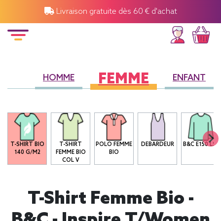
Livraison gratuite dès 60 € d'achat
FEMME
HOMME
ENFANT
T-SHIRT BIO
T-SHIRT
POLO FEMME
DEBARDEUR
B&C E150 LSL
140 G/M2
FEMME BIO
BIO
COL V
T-Shirt Femme Bio -
B&C - Inspire T/women