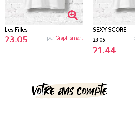
Les Filles
SEXY-SCORE
23.05
par
Graphismart
pa
23.05
21.44
Votre avis compte