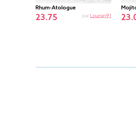
s Rien À
Rhum-Atologue
Mojit
23.75
23.
par
Loursin91
par
Zewa