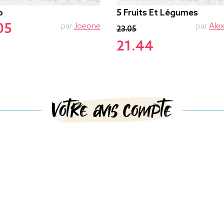
o
5 Fruits Et Légumes
05
par
Joeone
par
Alex
23.05
21.44
Votre avis compte