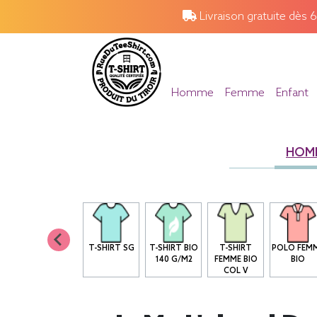
Livraison gratuite dès 
Homme
Femme
Enfant
HOM
T-SHIRT SG
T-SHIRT BIO
T-SHIRT
POLO FEM
140 G/M2
FEMME BIO
BIO
COL V