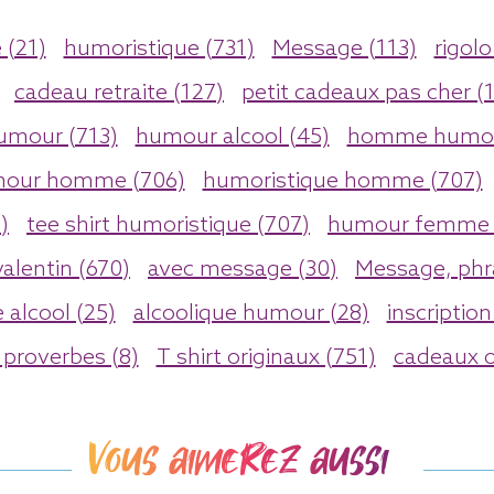
 (21)
humoristique (731)
Message (113)
rigolo
cadeau retraite (127)
petit cadeaux pas cher (
umour (713)
humour alcool (45)
homme humou
our homme (706)
humoristique homme (707)
)
tee shirt humoristique (707)
humour femme 
valentin (670)
avec message (30)
Message, phr
 alcool (25)
alcoolique humour (28)
inscription
proverbes (8)
T shirt originaux (751)
cadeaux o
Vous aimerez aussi