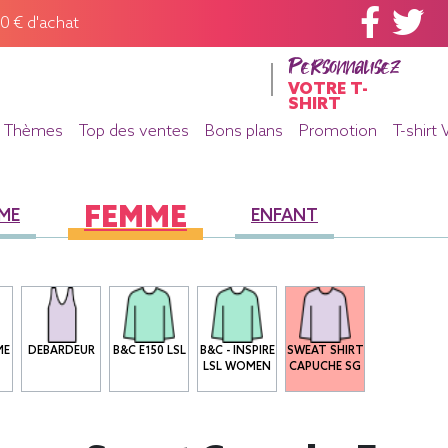
60 € d'achat
Personnalisez
VOTRE T-
SHIRT
Thèmes
Top des ventes
Bons plans
Promotion
T-shirt 
FEMME
ME
ENFANT
ME
DEBARDEUR
B&C E150 LSL
B&C - INSPIRE
SWEAT SHIRT
LSL WOMEN
CAPUCHE SG