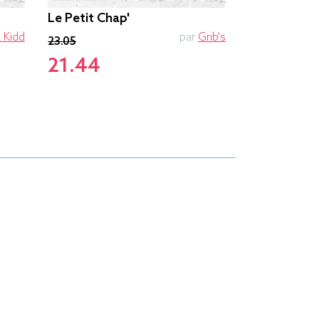
Le Petit Chap'
Deshydrato
 Kidd
par
Grib's
23.05
23.05
21.44
21.44