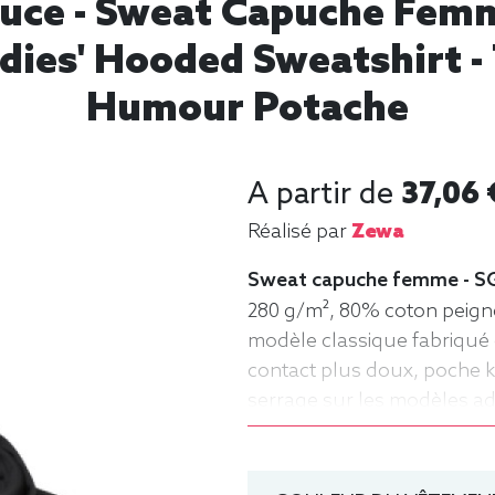
Douce - Sweat Capuche Fe
adies' Hooded Sweatshirt 
Humour Potache
A partir de
37,06 
Réalisé par
Zewa
Sweat capuche femme - SG
280 g/m², 80% coton peigné 
modèle classique fabriqué 
contact plus doux, poche 
serrage sur les modèles ad
Femme, Capuche