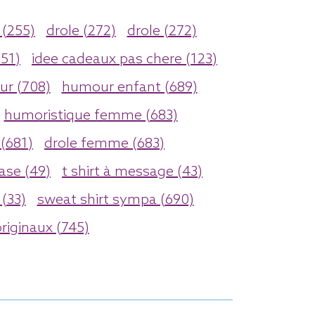
 (255)
drole (272)
drole (272)
151)
idee cadeaux pas chere (123)
r (708)
humour enfant (689)
humoristique femme (683)
(681)
drole femme (683)
ase (49)
t shirt à message (43)
 (33)
sweat shirt sympa (690)
riginaux (745)