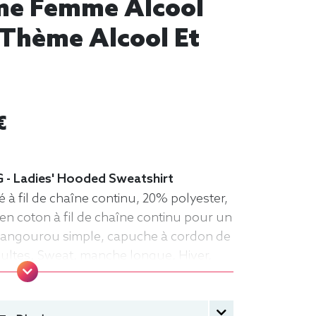
mme Femme Alcool
- Thème Alcool Et
€
 - Ladies' Hooded Sweatshirt
à fil de chaîne continu, 20% polyester,
en coton à fil de chaîne continu pour un
kangourou simple, capuche à cordon de
ultes. Sweat, manche longue, Hiver,