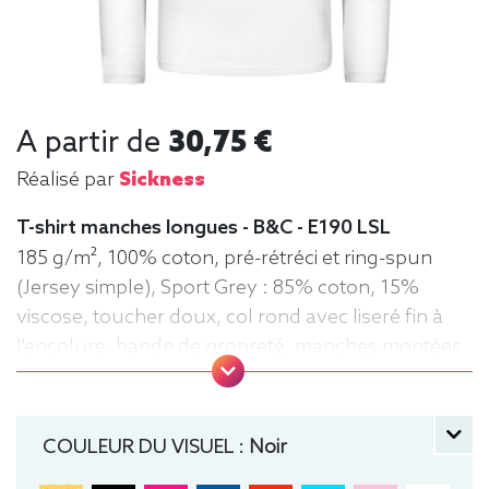
A partir de
30,75 €
Réalisé par
Sickness
T-shirt manches longues - B&C - E190 LSL
185 g/m², 100% coton, pré-rétréci et ring-spun
(Jersey simple), Sport Grey : 85% coton, 15%
viscose, toucher doux, col rond avec liseré fin à
l'encolure, bande de propreté, manches montées,
confection tubulaire, coupe droite
manche longue, Tee-shirt, Homme, Col rond, B&C
COULEUR DU VISUEL :
Noir