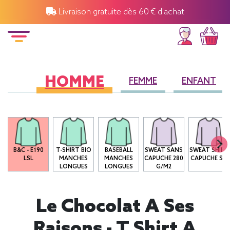
Livraison gratuite dès 60 € d'achat
HOMME
FEMME
ENFANT
B&C - E190
T-SHIRT BIO
BASEBALL
SWEAT SANS
SWEAT SHIRT
LSL
MANCHES
MANCHES
CAPUCHE 280
CAPUCHE SG
LONGUES
LONGUES
G/M2
Le Chocolat A Ses
Raisons - T Shirt A