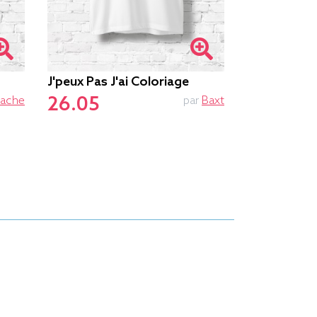
J'peux Pas J'ai Coloriage
Peace And 
26.05
26.75
ache
par
Baxt