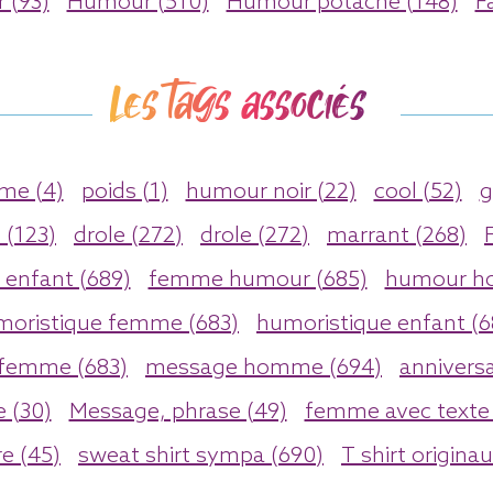
 (93)
Humour (510)
Humour potache (148)
F
Les tags associés
ime (4)
poids (1)
humour noir (22)
cool (52)
g
 (123)
drole (272)
drole (272)
marrant (268)
enfant (689)
femme humour (685)
humour h
moristique femme (683)
humoristique enfant (6
 femme (683)
message homme (694)
anniversa
 (30)
Message, phrase (49)
femme avec texte 
re (45)
sweat shirt sympa (690)
T shirt origina