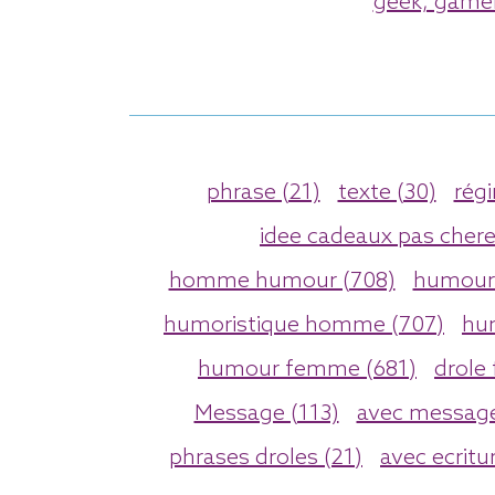
geek, gamer
phrase (21)
texte (30)
rég
idee cadeaux pas chere
homme humour (708)
humour 
humoristique homme (707)
hu
humour femme (681)
drole
Message (113)
avec message
phrases droles (21)
avec ecritu