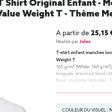
 Shirt Original Enfant - 
Value Weight T - Thème Me
A partir de
25,15 
Réalisé par
Jules
T-shirt enfant manches long
Weight T
165 g/m² (White: 160 g/m²)
longues, encolure bord côte
base, coutures latérales. Tai
128 (L: 7-8 ans), 140 (XL: 9
14-15 ans) Tee-shirt, Léger
Enfant, Col rond
COULEUR DU VISUEL :
N