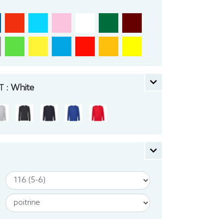
 :
White