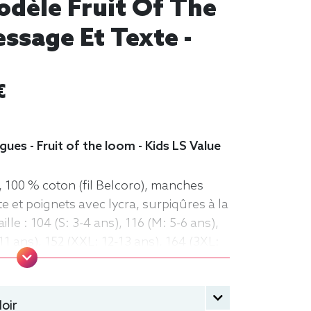
Modèle Fruit Of The
ssage Et Texte -
€
ues - Fruit of the loom - Kids LS Value
, 100 % coton (fil Belcoro), manches
 et poignets avec lycra, surpiqûres à la
lle : 104 (S: 3-4 ans), 116 (M: 5-6 ans),
-11 ans), 152 (XXL: 12-13 ans), 164 (3XL:
, manche longue, Fruit of the loom,
oir