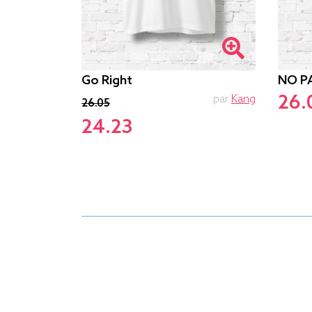
Go Right
NO P
26.
par
Oblik
par
Kang
26.05
24.23