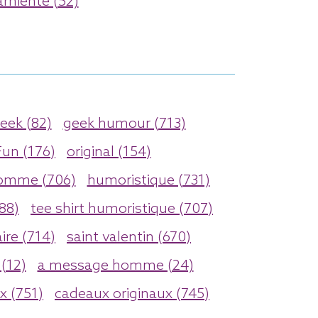
arniente (52)
eek (82)
geek humour (713)
Fun (176)
original (154)
omme (706)
humoristique (731)
88)
tee shirt humoristique (707)
ire (714)
saint valentin (670)
(12)
a message homme (24)
ux (751)
cadeaux originaux (745)