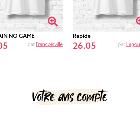
AIN NO GAME
Rapide
05
26.05
par
Francoisville
par
Lagou
Votre avis compte