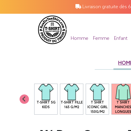
Livraison gratuite dès 
Homme
Femme
Enfant
HOM
T-SHIRT SG
T-SHIRT FILLE
T SHIRT
T SHIRT
KIDS
165 G/M2
ICONIC GIRL
MANCHE
150G/M2
LONGUE