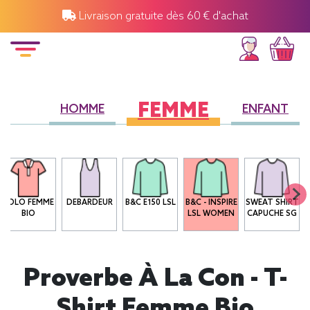
Livraison gratuite dès 60 € d'achat
FEMME
HOMME
ENFANT
POLO FEMME
DEBARDEUR
B&C E150 LSL
B&C - INSPIRE
SWEAT SHIRT
BIO
LSL WOMEN
CAPUCHE SG
Proverbe À La Con - T-
Shirt Femme Bio