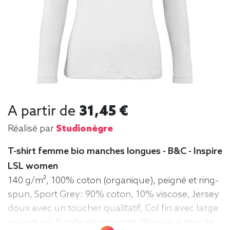
A partir de
31,45 €
Réalisé par
Studionègre
T-shirt femme bio manches longues - B&C - Inspire
LSL women
140 g/m², 100% coton (organique), peigné et ring-
spun, Sport Grey: 90% coton, 10% viscose, Jersey
doux avec un toucher qualitatif, Col fin avec large
ouverture, Bande de propreté d'épaule à épaule,