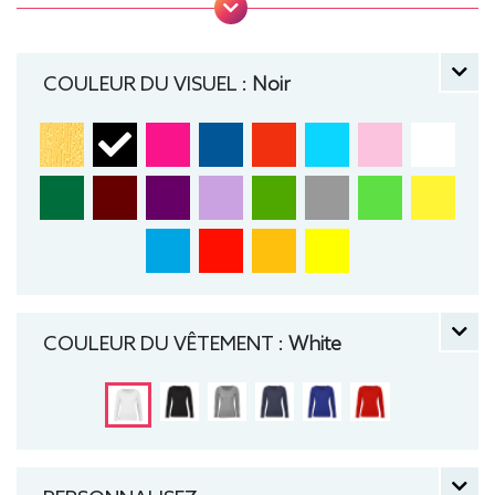
Coutures latérales, Lavable jusqu'à 40°C, Moyen
Fit. Tee-shirt, manche longue, Léger, Femme, Col
rond, Bio / Organic, B&C
COULEUR DU VISUEL :
Noir
COULEUR DU VÊTEMENT :
White