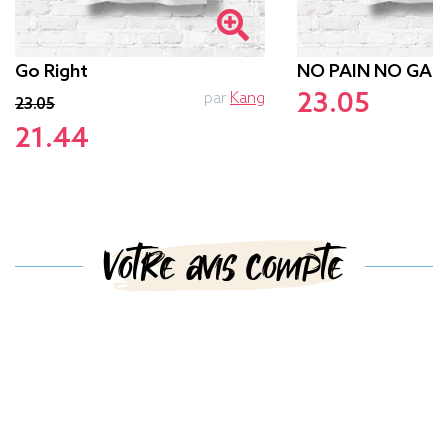
Go Right
NO PAIN NO GAM
23.05
par
Kang
p
23.05
21.44
Votre avis compte