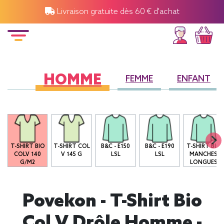
Livraison gratuite dès 60 € d'achat
HOMME
FEMME
ENFANT
T-SHIRT BIO
T-SHIRT COL
B&C - E150
B&C - E190
T-SHIRT BIO
COLV 140
V 145 G
LSL
LSL
MANCHES
G/M2
LONGUES
Povekon - T-Shirt Bio
Col V Drôle Homme -