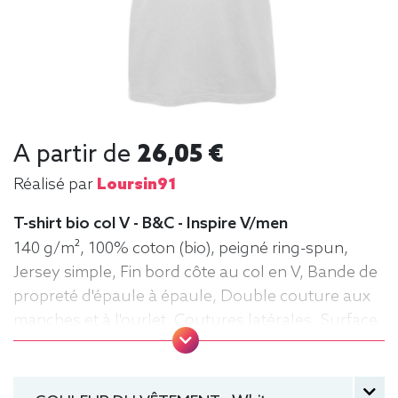
A partir de
26,05 €
Réalisé par
Loursin91
T-shirt bio col V - B&C - Inspire V/men
140 g/m², 100% coton (bio), peigné ring-spun,
Jersey simple, Fin bord côte au col en V, Bande de
propreté d'épaule à épaule, Double couture aux
manches et à l'ourlet, Coutures latérales. Surface
très lisse. Tee-shirt, manche courte, Léger,
Homme, Col V, Bio / Organic, B&C