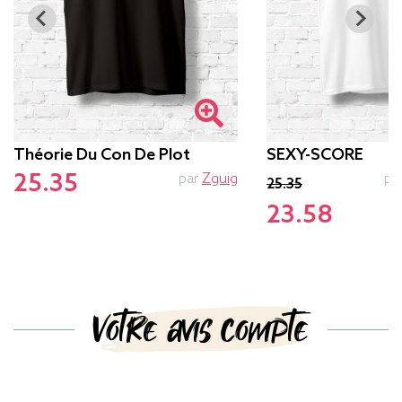
Théorie Du Con De Plot
SEXY-SCORE
25.35
par
Zguig
pa
25.35
23.58
Votre avis compte