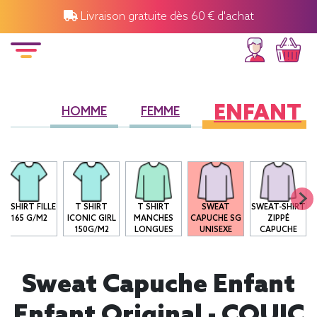
Livraison gratuite dès 60 € d'achat
ENFANT
HOMME
FEMME
T-SHIRT FILLE
T SHIRT
T SHIRT
SWEAT
SWEAT-SHIRT
165 G/M2
ICONIC GIRL
MANCHES
CAPUCHE SG
ZIPPÉ
150G/M2
LONGUES
UNISEXE
CAPUCHE
Sweat Capuche Enfant
Enfant Original - COUIC