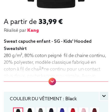
A partir de
33,99 €
Réalisé par
Kang
Sweat capuche enfant - SG - Kids' Hooded
Sweatshirt
280 g/m², 80% coton peigné fil de chaine continu,
20% polyester, modèle classique fabriqué en
coton à fil de chaÃ®ne continu pour un contact
plus doux, poche kangourou simple. Aucun
cordon de serrage sur les modèles enfants. .
Tailles : 104 (3-4 ans), 116 (5-6 ans), 128 (7-8 ans),
140 (9-10 ans), 152 (11-12 ans) manche longue,
COULEUR DU VÊTEMENT :
Black
Sweat, Hiver, Enfant, Capuche