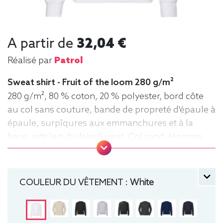
A partir de
32,04 €
Réalisé par
Patrol
Sweat shirt - Fruit of the loom 280 g/m²
280 g/m², 80 % coton, 20 % polyester, bord côte
au col sans couture, bande de propreté d'épaule à
épaule, surpîqures aux emmanchures et à la
base, article tubulaire Sweat, Col rond, Homme
COULEUR DU VÊTEMENT :
White