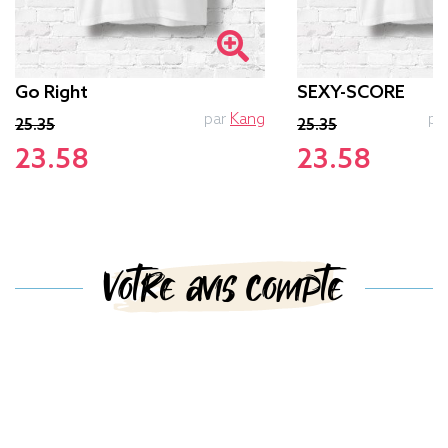
Go Right
SEXY-SCORE
par
Kang
pa
25.35
25.35
23.58
23.58
Votre avis compte