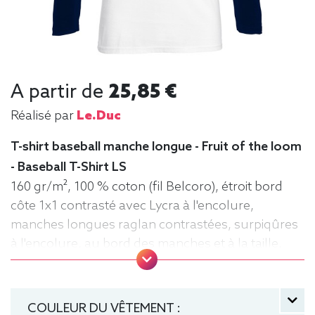
A partir de
25,85 €
Réalisé par
Le.duc
T-shirt baseball manche longue - Fruit of the loom
- Baseball T-Shirt LS
160 gr/m², 100 % coton (fil Belcoro), étroit bord
côte 1x1 contrasté avec Lycra à l'encolure,
manches longues raglan contrastées, surpiqûres
à l'encolure, au bord des manches et à la taille,
matériau tubulaire. Tee baseball, Tee-shirt,
manche longue, Léger, Homme, Fruit of the loom
COULEUR DU VÊTEMENT :