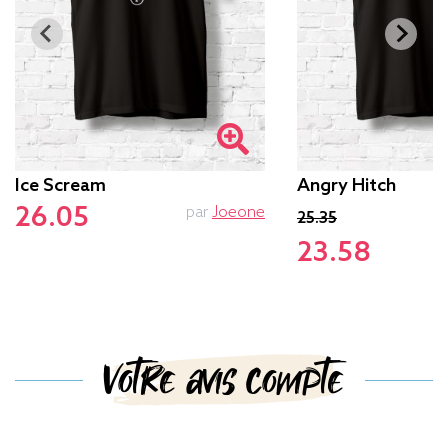
Ice Scream
Angry Hitch
26.05
par
Joeone
25.35
23.58
Votre avis compte