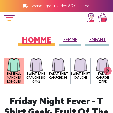
Livraison gratuite dès 60 € d'achat
HOMME
FEMME
ENFANT
O
BASEBALL
SWEAT SANS
SWEAT SHIRT
SWEAT SHIRT
SWEAT
MANCHES
CAPUCHE 280
CAPUCHE SG
CAPUCHE
CAPUCHE
LONGUES
G/M2
ZIPPÉ
Friday Night Fever - T
Shirt Geek- Fruit Of The