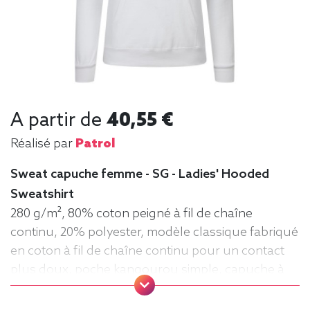
A partir de
40,55 €
Réalisé par
Patrol
Sweat capuche femme - SG - Ladies' Hooded
Sweatshirt
280 g/m², 80% coton peigné à fil de chaîne
continu, 20% polyester, modèle classique fabriqué
en coton à fil de chaîne continu pour un contact
plus doux, poche kangourou simple, capuche à
cordon de serrage sur les modèles adultes.
Sweat, manche longue, Hiver, Femme, Capuche