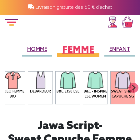
Livraison gratuite dès 60 € d'achat
FEMME
HOMME
ENFANT
POLO FEMME
DEBARDEUR
B&C E150 LSL
B&C - INSPIRE
SWEAT SHIRT
BIO
LSL WOMEN
CAPUCHE SG
Jawa Script-
Sweat Capuche Femme