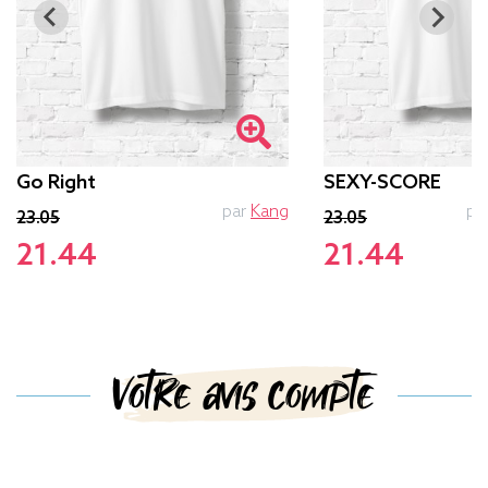
Go Right
SEXY-SCORE
par
Kang
pa
23.05
23.05
21.44
21.44
Votre avis compte