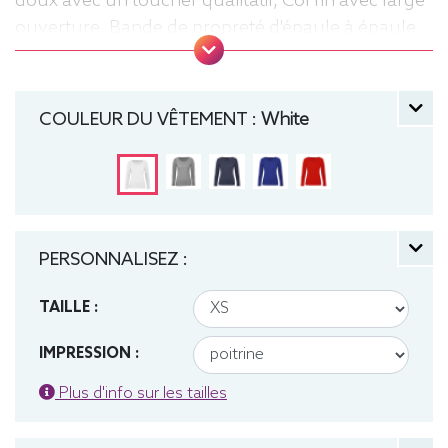
doux avec un toucher qualitatif, Col fin avec large
ouverture, Bande de propreté d'épaule à épaule,
Coutures latérales, Lavable jusqu'à 40°C, Moyen
Fit. Tee-shirt, manche longue, Léger, Femme, Col
rond, Bio / Organic, B&C
COULEUR DU VÊTEMENT :
White
PERSONNALISEZ :
TAILLE :
IMPRESSION :
Plus d'info sur les tailles