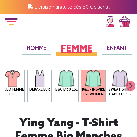
Livraison gratuite dès 60 € d'achat
FEMME
HOMME
ENFANT
POLO FEMME
DEBARDEUR
B&C E150 LSL
B&C - INSPIRE
SWEAT SHIRT
BIO
LSL WOMEN
CAPUCHE SG
Ying Yang - T-Shirt
Femme Bio Manches