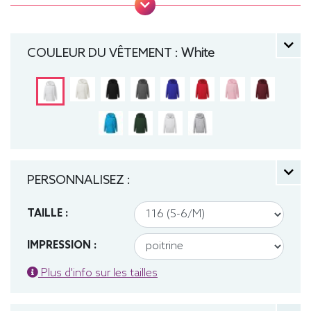
cordon de serrage sur les modèles enfants. .
Tailles : 104 (3-4 ans), 116 (5-6 ans), 128 (7-8 ans),
140 (9-10 ans), 152 (11-12 ans) manche longue,
COULEUR DU VÊTEMENT :
White
Sweat, Hiver, Enfant, Capuche
PERSONNALISEZ :
TAILLE :
IMPRESSION :
Plus d'info sur les tailles