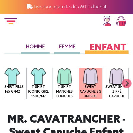
Livraison gratuite dès 60 € d'achat
ENFANT
HOMME
FEMME
T-SHIRT FILLE
T SHIRT
T SHIRT
SWEAT
SWEAT-SHIRT
165 G/M2
ICONIC GIRL
MANCHES
CAPUCHE SG
ZIPPÉ
150G/M2
LONGUES
UNISEXE
CAPUCHE
MR. CAVATRANCHER -
Sweat Capuche Enfant