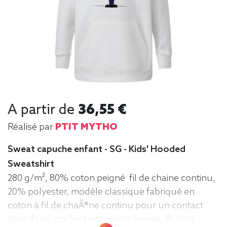
A partir de
36,55 €
Réalisé par
PTIT MYTHO
Sweat capuche enfant - SG - Kids' Hooded
Sweatshirt
280 g/m², 80% coton peigné fil de chaine continu,
20% polyester, modèle classique fabriqué en
coton à fil de chaÃ®ne continu pour un contact
plus doux, poche kangourou simple. Aucun