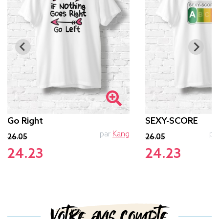
Go Right
SEXY-SCORE
par
Kang
pa
26.05
26.05
24.23
24.23
Votre avis compte