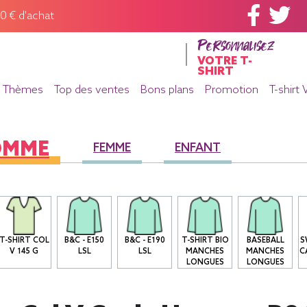
60 € d'achat
Personnalisez
VOTRE T-
SHIRT
Thèmes
Top des ventes
Bons plans
Promotion
T-shirt 
OMME
FEMME
ENFANT
T-SHIRT COL
B&C - E150
B&C - E190
T-SHIRT BIO
BASEBALL
S
V 145 G
LSL
LSL
MANCHES
MANCHES
C
LONGUES
LONGUES