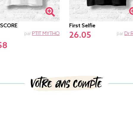
-SCORE
First Selfie
26.05
par
PTIT MYTHO
par
Dr 
58
Votre avis compte