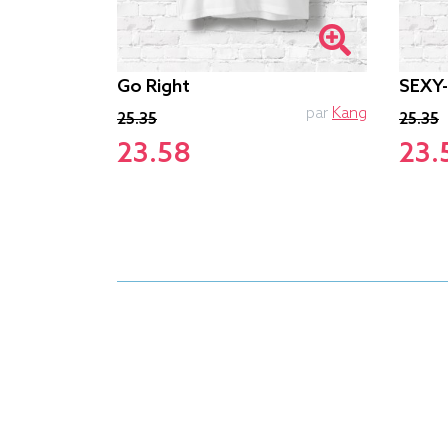
Go Right
SEXY
PTIT MYTHO
par
Kang
25.35
25.35
23.58
23.