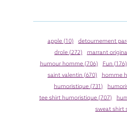
apple (10)
detournement paro
drole (272)
marrant origina
humour homme (706)
Fun (176)
saint valentin (670)
homme h
humoristique (731)
humori
tee shirt humoristique (707)
hum
sweat shirt