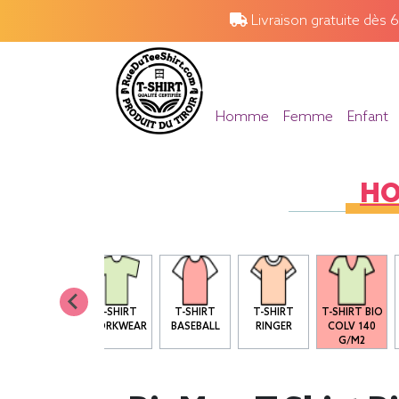
Livraison gratuite dès 
Homme
Femme
Enfant
H
T SHIRT BIO
T-SHIRT
T-SHIRT
T-SHIRT
T-SHIRT BIO
COL ROND
WORKWEAR
BASEBALL
RINGER
COLV 140
G/M2