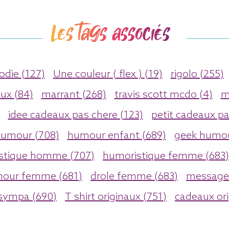
Les tags associés
die (127)
Une couleur ( flex ) (19)
rigolo (255)
ux (84)
marrant (268)
travis scott mcdo (4)
m
idee cadeaux pas chere (123)
petit cadeaux pa
umour (708)
humour enfant (689)
geek humou
stique homme (707)
humoristique femme (683)
our femme (681)
drole femme (683)
message
 sympa (690)
T shirt originaux (751)
cadeaux ori