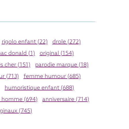
rigolo enfant (22)
drole (272)
ac donald (1)
original (154)
s cher (151)
parodie marque (18)
r (713)
femme humour (685)
humoristique enfant (688)
 homme (694)
anniversaire (714)
ginaux (745)