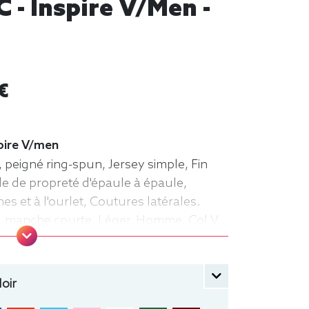
 - Inspire V/men -
€
spire V/men
 peigné ring-spun, Jersey simple, Fin
de de propreté d'épaule à épaule,
 et à l'ourlet, Coutures latérales.
rt, manche courte, Léger, Homme, Col V,
oir