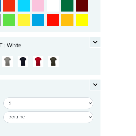
 :
White