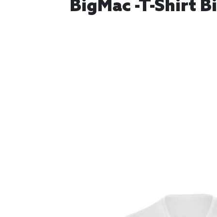
BigMac -T-Shirt B