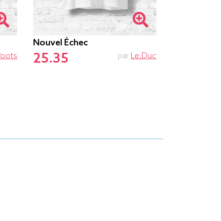
Nouvel Échec
Ne Pas Dér
25.35
25.85
Roots
par
Le.duc