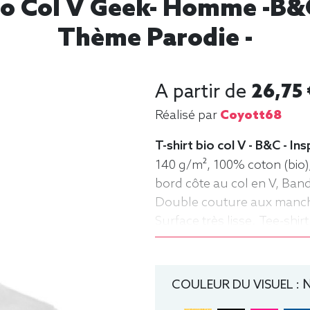
io Col V Geek- Homme -B&C
Thème Parodie -
A partir de
26,75 
Réalisé par
Coyott68
T-shirt bio col V - B&C - In
140 g/m², 100% coton (bio),
bord côte au col en V, Ban
Double couture aux manches
Surface très lisse. Tee-shi
Bio / Organic, B&C
COULEUR DU VISUEL :
N