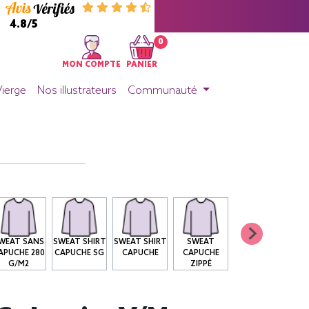
4.8/5
0
MON COMPTE
PANIER
Vierge
Nos illustrateurs
Communauté
WEAT SANS
SWEAT SHIRT
SWEAT SHIRT
SWEAT
APUCHE 280
CAPUCHE SG
CAPUCHE
CAPUCHE
G/M2
ZIPPÉ