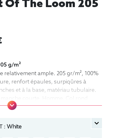
it Of The Loom 205
€
 205 g/m²
pe relativement ample. 205 gr/m², 100%
lure, renfort épaules, surpiqûres à
ches et à la base, matériau tubulaire.
rt, manche courte, Homme, Col rond
 :
White