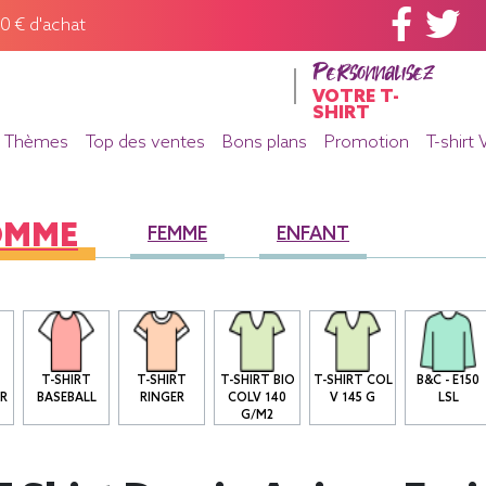
60 € d'achat
Personnalisez
VOTRE T-
SHIRT
Thèmes
Top des ventes
Bons plans
Promotion
T-shirt 
OMME
FEMME
ENFANT
T-SHIRT
T-SHIRT
T-SHIRT BIO
T-SHIRT COL
B&C - E150
R
BASEBALL
RINGER
COLV 140
V 145 G
LSL
G/M2