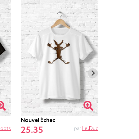
Nouvel Échec
Ne Pas Dér
25.35
25.85
Roots
par
Le.duc