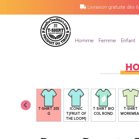
Livraison gratuite dès 
Homme
Femme
Enfant
H
B&C - E190
T-SHIRT 205
ICONIC
T SHIRT BIO
T-SHIRT
G
T(FRUIT OF
COL ROND
WORKWEA
THE LOOM)