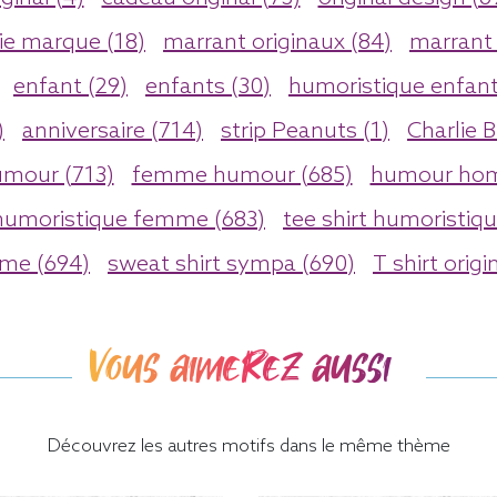
ie marque (18)
marrant originaux (84)
marrant 
enfant (29)
enfants (30)
humoristique enfant
)
anniversaire (714)
strip Peanuts (1)
Charlie 
umour (713)
femme humour (685)
humour hom
humoristique femme (683)
tee shirt humoristiqu
me (694)
sweat shirt sympa (690)
T shirt orig
Vous aimerez aussi
Découvrez les autres motifs dans le même thème