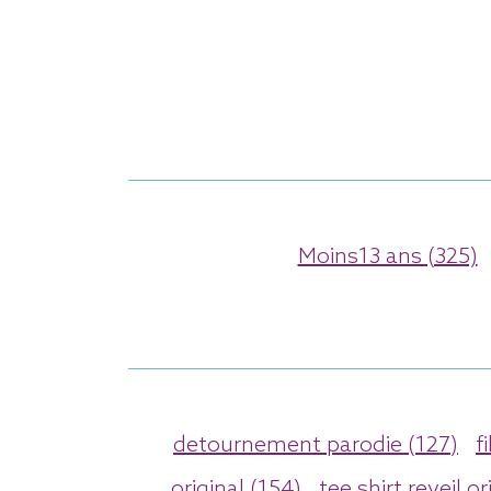
Moins13 ans (325)
detournement parodie (127)
f
original (154)
tee shirt reveil or