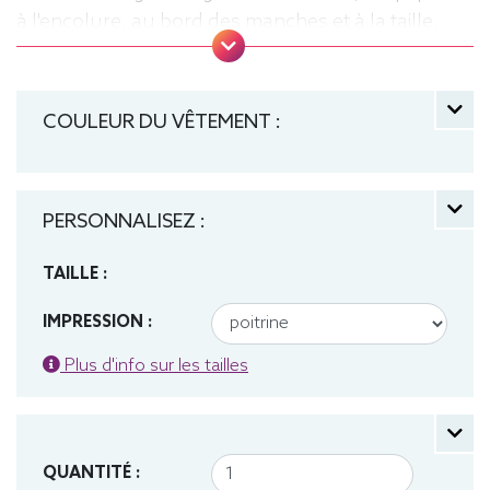
à l'encolure, au bord des manches et à la taille,
matériau tubulaire. Tee baseball, Tee-shirt,
manche longue, Léger, Homme, Fruit of the loom
COULEUR DU VÊTEMENT :
PERSONNALISEZ :
TAILLE :
IMPRESSION :
Plus d'info sur les tailles
QUANTITÉ :