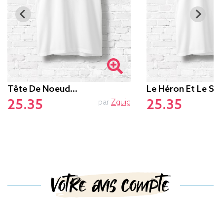
Tête De Noeud…
Le Héron Et Le Se
25.35
25.35
par
Zguig
Votre avis compte