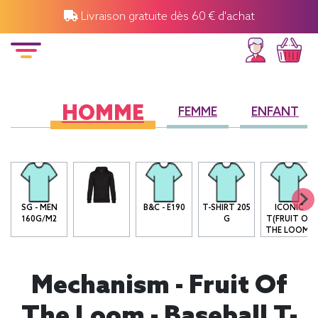
Livraison gratuite dès 60 € d'achat
HOMME
FEMME
ENFANT
SG - MEN
B&C - E190
T-SHIRT 205
ICONIC
160G/M2
G
T(FRUIT OF
THE LOOM)
Mechanism - Fruit Of
The Loom - Baseball T-