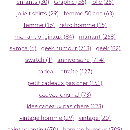
enfants (30)
Graphic (56)
jolie (25)
jolie t shirts (29)
femme 50 ans (63)
femme (16)
retro homme (15)
marrant originaux (84)
marrant (268)
sympa (6)
geek humour (713)
geek (82)
swatch (1)
anniversaire (714)
cadeau retraite (127)
petit cadeaux pas cher (151)
cadeau original (73)
idee cadeaux pas chere (123)
vintage homme (29)
vintage (20)
saint valentin (670)
homme humour (708)