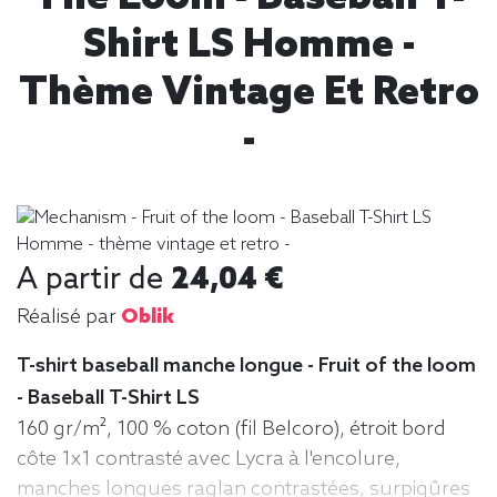
Shirt LS Homme -
Thème Vintage Et Retro
-
A partir de
24,04 €
Réalisé par
Oblik
T-shirt baseball manche longue - Fruit of the loom
- Baseball T-Shirt LS
160 gr/m², 100 % coton (fil Belcoro), étroit bord
côte 1x1 contrasté avec Lycra à l'encolure,
manches longues raglan contrastées, surpiqûres