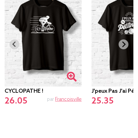
CYCLOPATHE !
J'peux Pas J'ai Pé
26.05
25.35
par
Francoisville