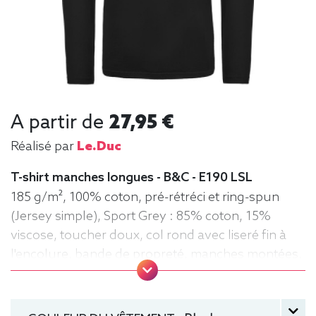
A partir de
27,95 €
Réalisé par
Le.duc
T-shirt manches longues - B&C - E190 LSL
185 g/m², 100% coton, pré-rétréci et ring-spun
(Jersey simple), Sport Grey : 85% coton, 15%
viscose, toucher doux, col rond avec liseré fin à
l'encolure, bande de propreté, manches montées,
confection tubulaire, coupe droite
manche longue, Tee-shirt, Homme, Col rond, B&C