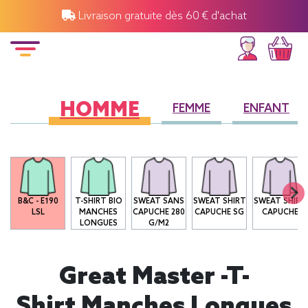
Livraison gratuite dès 60 € d'achat
HOMME
FEMME
ENFANT
B&C - E190
T-SHIRT BIO
SWEAT SANS
SWEAT SHIRT
SWEAT SHIRT
LSL
MANCHES
CAPUCHE 280
CAPUCHE SG
CAPUCHE
LONGUES
G/M2
Great Master -T-
Shirt Manches Longues