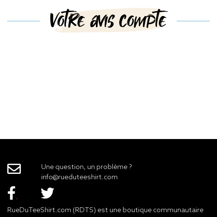
Votre avis compte
Une question, un problème ?
info@rueduteeshirt.com
RueDuTeeShirt.com (RDTS) est une boutique communautaire