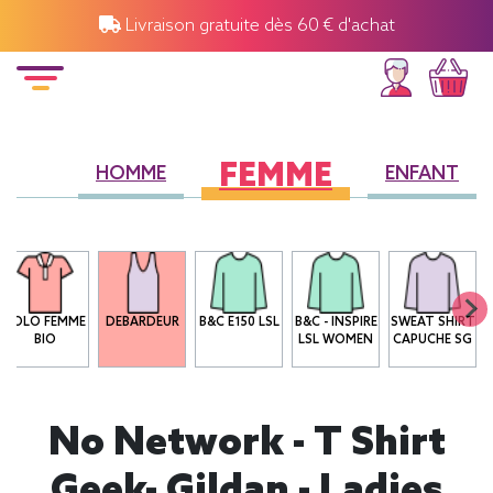
Livraison gratuite dès 60 € d'achat
FEMME
HOMME
ENFANT
POLO FEMME
DEBARDEUR
B&C E150 LSL
B&C - INSPIRE
SWEAT SHIRT
BIO
LSL WOMEN
CAPUCHE SG
No Network - T Shirt
Geek- Gildan - Ladies