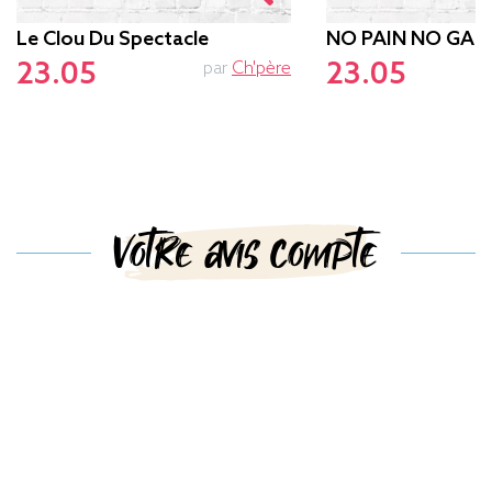
Le Clou Du Spectacle
NO PAIN NO GAM
23.05
23.05
par
Ch'père
p
Votre avis compte