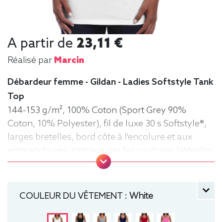
A partir de
23,11 €
Réalisé par
Marcin
Débardeur femme - Gildan - Ladies Softstyle Tank
Top
144-153 g/m², 100% Coton (Sport Grey 90%
Coton, 10% Polyester), fil de luxe 30 s Softstyle®,
larges bretelles, bord côte à l'encolure et aux
emmanchures, cintrage par les coutures latérales,
surpiqûre à la base, tourné d'un quart pour éviter
la pliure du centre. Tee-shirt, Sans manche,
Marcel, Léger, Femme, Débardeur
COULEUR DU VÊTEMENT :
White