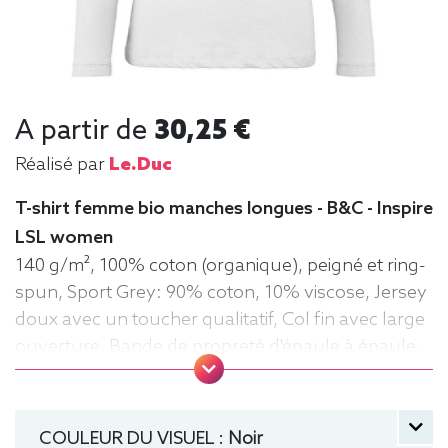
A partir de
30,25 €
Réalisé par
Le.duc
T-shirt femme bio manches longues - B&C - Inspire
LSL women
140 g/m², 100% coton (organique), peigné et ring-
spun, Sport Grey: 90% coton, 10% viscose, Jersey
doux avec un toucher qualitatif, Col fin avec large
ouverture, Bande de propreté d'épaule à épaule,
Coutures latérales, Lavable jusqu'à 40°C, Moyen
Fit. Tee-shirt, manche longue, Léger, Femme, Col
rond, Bio / Organic, B&C
COULEUR DU VISUEL :
Noir