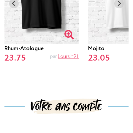
Rhum-Atologue
Mojito
23.75
23.05
par
Loursin91
Votre avis compte