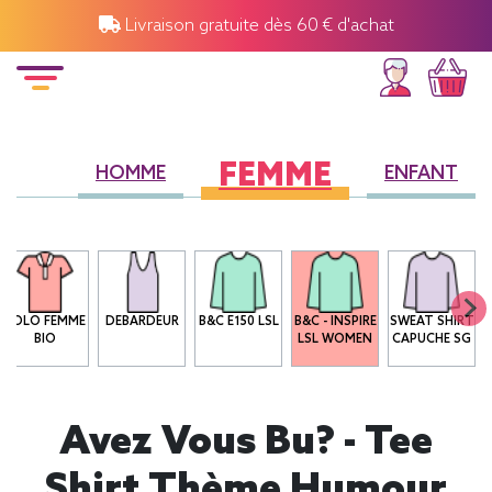
Livraison gratuite dès 60 € d'achat
FEMME
HOMME
ENFANT
POLO FEMME
DEBARDEUR
B&C E150 LSL
B&C - INSPIRE
SWEAT SHIRT
BIO
LSL WOMEN
CAPUCHE SG
Avez Vous Bu? - Tee
Shirt Thème Humour