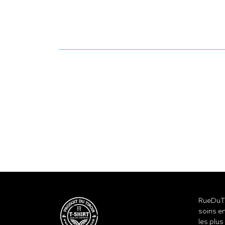
RueDuTe
soins en
les plus