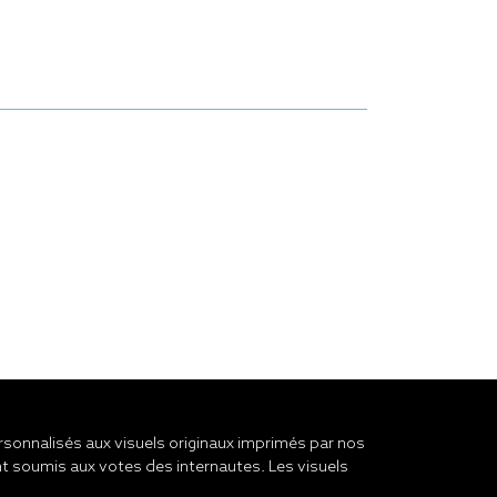
onnalisés aux visuels originaux imprimés par nos
t soumis aux votes des internautes. Les visuels