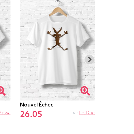
Nouvel Échec
Gaz À Effet
26.05
26.05
Zewa
par
Le.duc