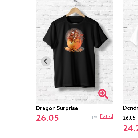
Dend
Dragon Surprise
par
Le.duc
26.05
par
Patrol
26.05
24.