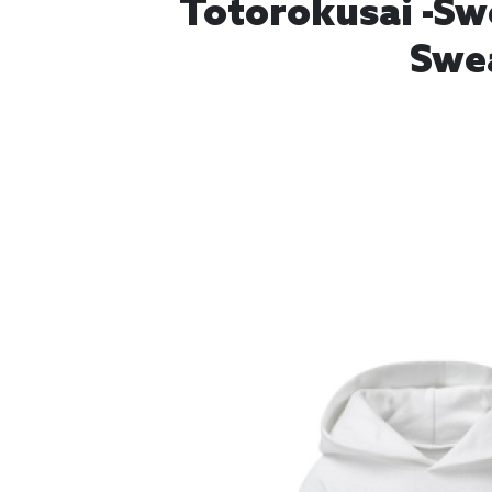
Totorokusai -Sw
Swea