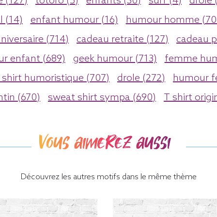
 (127)
totoro (5)
enfants (30)
surf (4)
drole 
 (14)
enfant humour (16)
humour homme (70
niversaire (714)
cadeau retraite (127)
cadeau p
r enfant (689)
geek humour (713)
femme hum
 shirt humoristique (707)
drole (272)
humour f
ntin (670)
sweat shirt sympa (690)
T shirt orig
Vous aimerez aussi
Découvrez les autres motifs dans le même thème