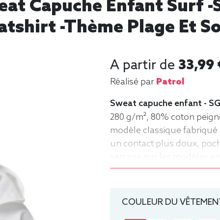
eat Capuche Enfant Surf -S
tshirt -thème Plage Et Sol
A partir de
33,99 
Réalisé par
Patrol
Sweat capuche enfant - SG
280 g/m², 80% coton peigné
modèle classique fabriqué 
un contact plus doux, po
serrage sur les modèles enfa
ans), 128 (7-8 ans), 140 (9
Sweat, Hiver, Enfant, Capu
COULEUR DU VÊTEMENT