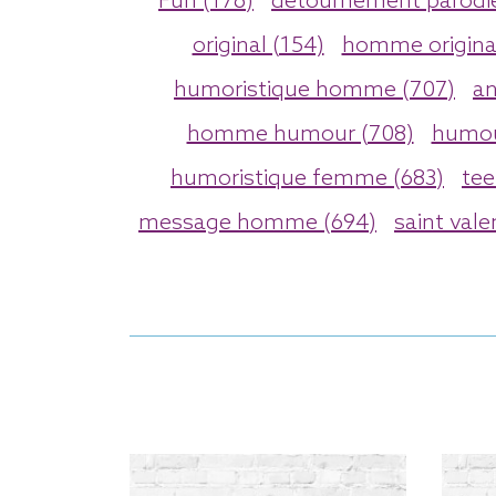
Fun (176)
detournement parodie
original (154)
homme original
humoristique homme (707)
an
homme humour (708)
humou
humoristique femme (683)
tee
message homme (694)
saint vale