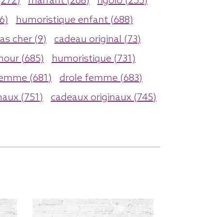
(272)
marrant (268)
rigolo (255)
6)
humoristique enfant (688)
as cher (9)
cadeau original (73)
our (685)
humoristique (731)
emme (681)
drole femme (683)
inaux (751)
cadeaux originaux (745)