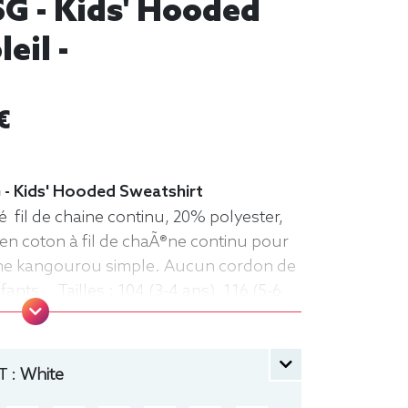
G - Kids' Hooded
eil -
€
 - Kids' Hooded Sweatshirt
 fil de chaine continu, 20% polyester,
en coton à fil de chaÃ®ne continu pour
che kangourou simple. Aucun cordon de
nts. . Tailles : 104 (3-4 ans), 116 (5-6
-10 ans), 152 (11-12 ans) manche longue,
che
 :
White