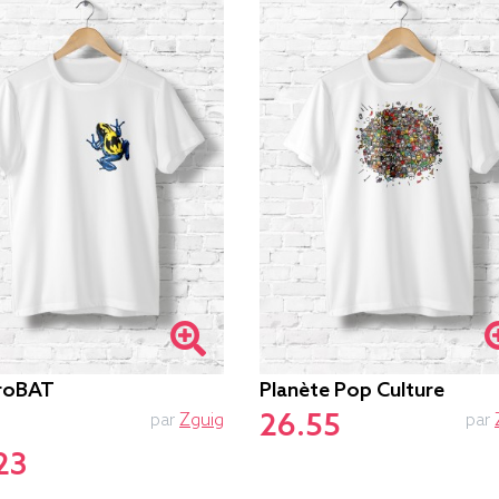
roBAT
Planète Pop Culture
26.55
par
Zguig
par
23