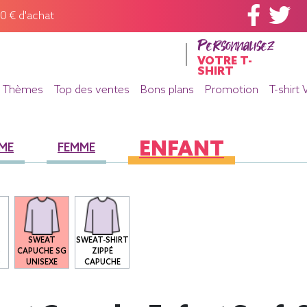
60 € d'achat
Personnalisez
VOTRE T-
SHIRT
Thèmes
Top des ventes
Bons plans
Promotion
T-shirt 
ENFANT
ME
FEMME
SWEAT
SWEAT-SHIRT
S
CAPUCHE SG
ZIPPÉ
S
UNISEXE
CAPUCHE