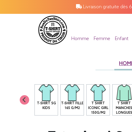
Livraison gratuite dès 
Homme
Femme
Enfant
HOM
T-SHIRT SG
T-SHIRT FILLE
T SHIRT
T SHIRT
KIDS
165 G/M2
ICONIC GIRL
MANCHE
150G/M2
LONGUE