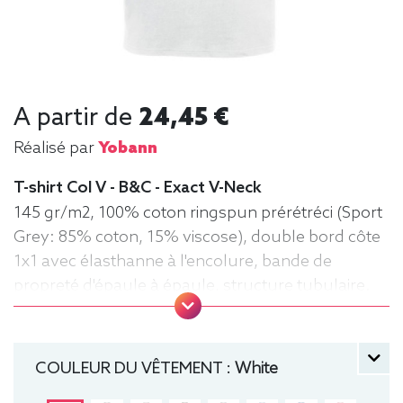
A partir de
24,45 €
Réalisé par
Yobann
T-shirt Col V - B&C - Exact V-Neck
145 gr/m2, 100% coton ringspun prérétréci (Sport
Grey: 85% coton, 15% viscose), double bord côte
1x1 avec élasthanne à l'encolure, bande de
propreté d'épaule à épaule, structure tubulaire.
B&C, Col V, Homme, Léger, manche courte, Tee-
shirt
COULEUR DU VÊTEMENT :
White