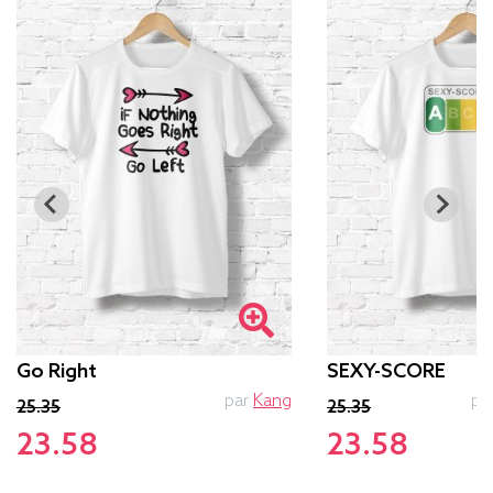
Go Right
SEXY-SCORE
par
Kang
pa
25.35
25.35
23.58
23.58