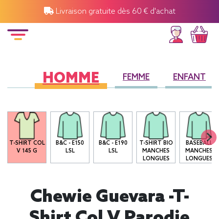
Livraison gratuite dès 60 € d'achat
HOMME
FEMME
ENFANT
O
T-SHIRT COL
B&C - E150
B&C - E190
T-SHIRT BIO
BASEBALL
V 145 G
LSL
LSL
MANCHES
MANCHES
LONGUES
LONGUES
Chewie Guevara -T-
Shirt Col V Parodie