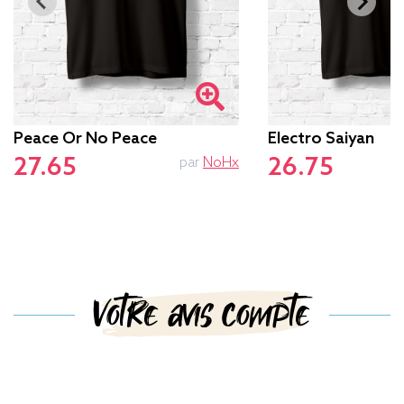
Peace Or No Peace
Electro Saiyan
27.65
26.75
par
NoHx
Votre avis compte