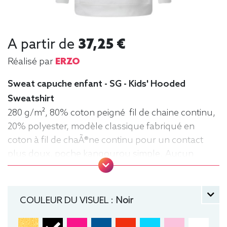
A partir de
37,25 €
Réalisé par
ERZO
Sweat capuche enfant - SG - Kids' Hooded
Sweatshirt
280 g/m², 80% coton peigné fil de chaine continu,
20% polyester, modèle classique fabriqué en
coton à fil de chaÃ®ne continu pour un contact
plus doux, poche kangourou simple. Aucun
cordon de serrage sur les modèles enfants. .
Tailles : 104 (3-4 ans), 116 (5-6 ans), 128 (7-8 ans),
140 (9-10 ans), 152 (11-12 ans) manche longue,
COULEUR DU VISUEL :
Noir
Sweat, Hiver, Enfant, Capuche