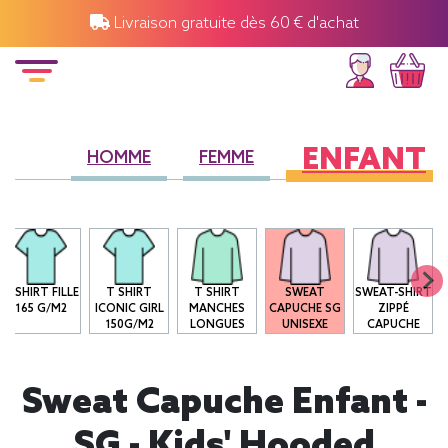
Livraison gratuite dès 60 € d'achat
ENFANT
HOMME
FEMME
T-SHIRT FILLE
T SHIRT
T SHIRT
SWEAT
SWEAT-SHIRT
165 G/M2
ICONIC GIRL
MANCHES
CAPUCHE SG
ZIPPÉ
150G/M2
LONGUES
UNISEXE
CAPUCHE
Sweat Capuche Enfant -
SG - Kids' Hooded