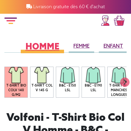
Livraison gratuite dès 60 € d'achat
HOMME
FEMME
ENFANT
T-SHIRT BIO
T-SHIRT COL
B&C - E150
B&C - E190
T-SHIRT BIO
COLV 140
V 145 G
LSL
LSL
MANCHES
G/M2
LONGUES
Volfoni - T-Shirt Bio Col
V Homme - B&C -