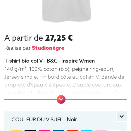
A partir de
27,25 €
Réalisé par
Studionègre
T-shirt bio col V - B&C - Inspire V/men
140 g/m², 100% coton (bio), peigné ring-spun,
Jersey simple, Fin bord côte au col en V, Bande de
propreté d'épaule à épaule, Double couture aux
manches et à l'ourlet, Coutures latérales. Surface
très lisse. Tee-shirt, manche courte, Léger,
Homme, Col V, Bio / Organic, B&C
COULEUR DU VISUEL :
Noir