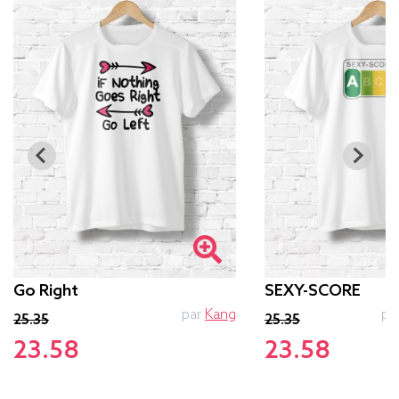
Go Right
SEXY-SCORE
par
Kang
pa
25.35
25.35
23.58
23.58