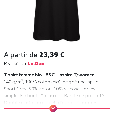
A partir de
23,39 €
Réalisé par
Le.duc
T-shirt femme bio - B&C - Inspire T/women
140 g/m², 100% coton (bio), peigné ring-spun.
Sport Grey: 90% coton, 10% viscose. Jersey
simple. Fin bord côte au col. Bande de propreté.
Double piqûre au cou et à l'ourlet. Coutures
latérales. Surface très lisse. Tee-shirt,