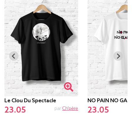
Le Clou Du Spectacle
NO PAIN NO GAM
23.05
23.05
par
Ch'père
p