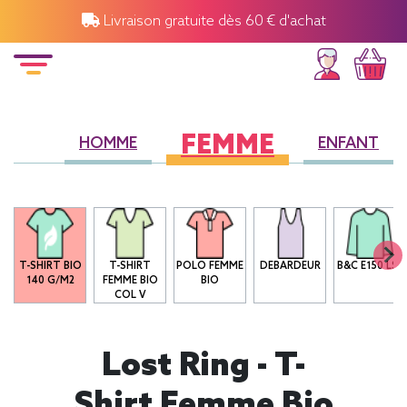
Livraison gratuite dès 60 € d'achat
FEMME
HOMME
ENFANT
T-SHIRT BIO
T-SHIRT
POLO FEMME
DEBARDEUR
B&C E150 LSL
140 G/M2
FEMME BIO
BIO
COL V
Lost Ring - T-
Shirt Femme Bio