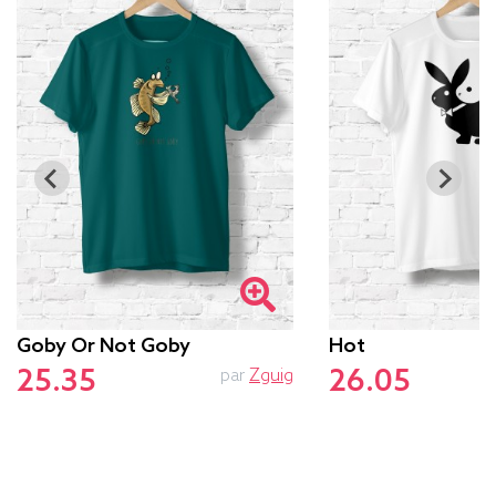
Goby Or Not Goby
Hot
25.35
26.05
par
Zguig