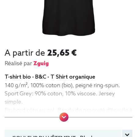
A partir de
25,65 €
Réalisé par
Zguig
T-shirt bio - B&C - T Shirt organique
140 g/m², 100% coton (bio), peigné ring-spun.
Sport Grey: 90% coton, 10% viscose. Jersey
simple.
Fin bord côte au col. Bande de propreté d'épaule à
épaule.
Double piqûre au cou et à l'ourlet. Coutures
latérales.