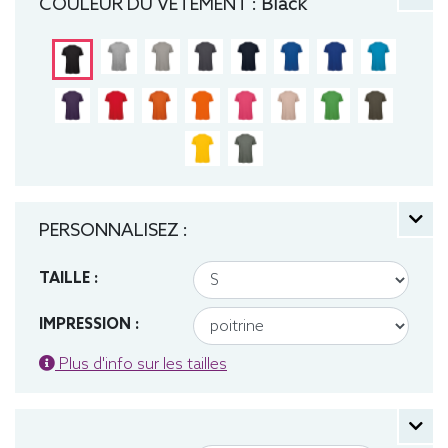
COULEUR DU VÊTEMENT :
Black
Surface très lisse. Tee-shirt, manche courte, Léger,
Homme, Col rond, Bio / Organic, B&C
PERSONNALISEZ :
TAILLE :
IMPRESSION :
Plus d'info sur les tailles