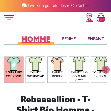
Livraison gratuite dès 60 € d'achat
HOMME
FEMME
ENFANT
T SHIRT BIO
T-SHIRT
T-SHIRT
T-SHIRT BIO
T-SHIRT COL
COL ROND
WORKWEAR
RINGER
COLV 140
V 145 G
G/M2
Rebeeeellion - T-
Shirt Bio Homme -