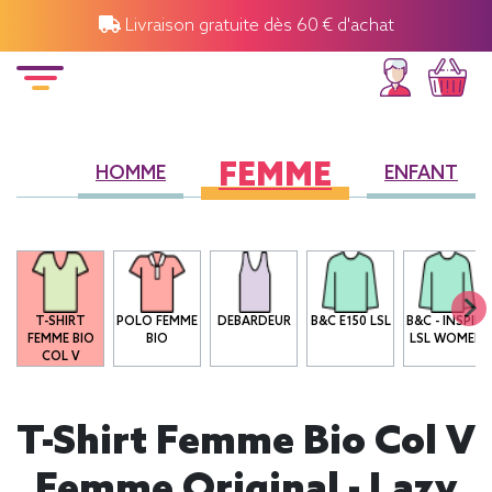
Livraison gratuite dès 60 € d'achat
FEMME
HOMME
ENFANT
O
T-SHIRT
POLO FEMME
DEBARDEUR
B&C E150 LSL
B&C - INSPIRE
FEMME BIO
BIO
LSL WOMEN
COL V
T-Shirt Femme Bio Col V
Femme Original - Lazy