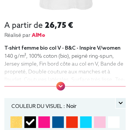
A partir de
26,75 €
Réalisé par
AlMo
T-shirt femme bio col V - B&C - Inspire V/women
140 g/m², 100% coton (bio), peigné ring-spun,
Jersey simple, Fin bord côte au col en V, Bande de
propreté, Double couture aux manches et à
l'ourlet, Coutures latérales, Surface très lisse. Tee-
shirt, manche courte, Léger, Femme, Col V, Bio /
Organic, B&C
COULEUR DU VISUEL :
Noir