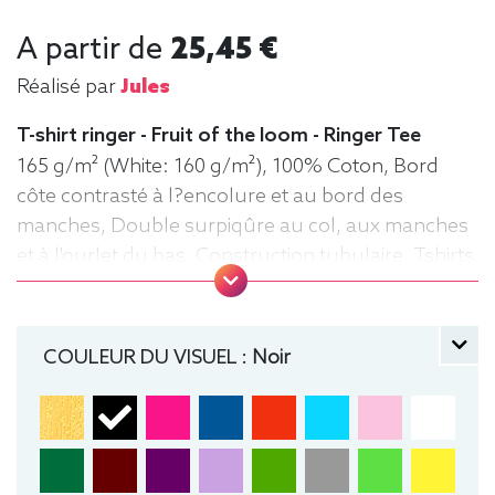
A partir de
25,45 €
Réalisé par
Jules
T-shirt ringer - Fruit of the loom - Ringer Tee
165 g/m² (White: 160 g/m²), 100% Coton, Bord
côte contrasté à l?encolure et au bord des
manches, Double surpiqûre au col, aux manches
et à l'ourlet du bas, Construction tubulaire, Tshirts
Ringer, Tee-shirt, manche courte, Léger, Homme,
Fruit of the loom, Col rond
COULEUR DU VISUEL :
Noir