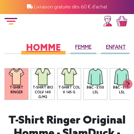
Livraison gratuite dès 60 € d'achat
HOMME
FEMME
ENFANT
T-SHIRT
T-SHIRT BIO
T-SHIRT COL
B&C - E150
B&C - E190
RINGER
COLV 140
V 145 G
LSL
LSL
G/M2
T-Shirt Ringer Original
Homme - SlamDuck -