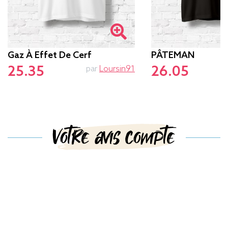
Gaz À Effet De Cerf
PÂTEMAN
25.35
26.05
par
Loursin91
p
Votre avis compte