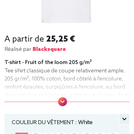
A partir de
25,25 €
Réalisé par
Blacksquare
T-shirt - Fruit of the loom 205 g/m²
Tee shirt classique de coupe relativement ample.
205 gr/m², 100% coton, bord côtelé à l'encolure,
renfort épaules, surpiqûres à l'encolure, au bord
des manches et à la base, matériau tubulaire. Fruit
of the loom, Tee-shirt, manche courte, Homme,
Col rond
COULEUR DU VÊTEMENT :
White