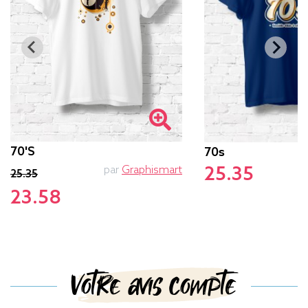
70's
70s
par
Graphismart
25.35
25.35
23.58
Votre avis compte