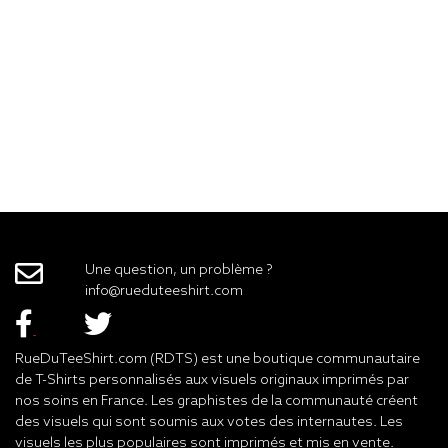
Une question, un problème ?
info@rueduteeshirt.com
RueDuTeeShirt.com (RDTS) est une boutique communautaire
de T-Shirts personnalisés aux visuels originaux imprimés par
nos soins en France. Les graphistes de la communauté créent
des visuels qui sont soumis aux votes des internautes. Les
visuels les plus populaires sont imprimés et mis en vente.