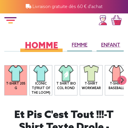
Livraison gratuite dès 60 € d'achat
HOMME
FEMME
ENFANT
T-SHIRT 205
ICONIC
T SHIRT BIO
T-SHIRT
T-SHIRT
G
T(FRUIT OF
COL ROND
WORKWEAR
BASEBALL
THE LOOM)
Et Pis C'est Tout !!!-T
Shirt Texte Drole -