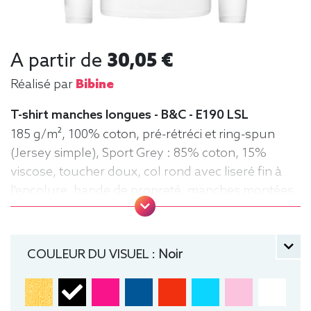
A partir de
30,05 €
Réalisé par
Bibine
T-shirt manches longues - B&C - E190 LSL
185 g/m², 100% coton, pré-rétréci et ring-spun
(Jersey simple), Sport Grey : 85% coton, 15%
viscose, toucher doux, col rond avec liseré fin à
l'encolure, bande de propreté, manches montées,
confection tubulaire, coupe droite
manche longue, Tee-shirt, Homme, Col rond, B&C
COULEUR DU VISUEL :
Noir