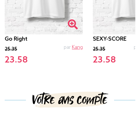
Go Right
SEXY-SCORE
par
Kang
pa
25.35
25.35
23.58
23.58
Votre avis compte