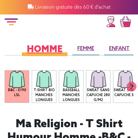
Livraison gratuite dès 60 € d'achat
HOMME
FEMME
ENFANT
B&C - E190
T-SHIRT BIO
BASEBALL
SWEAT SANS
SWEAT SHIRT
LSL
MANCHES
MANCHES
CAPUCHE 280
CAPUCHE SG
LONGUES
LONGUES
G/M2
Ma Religion - T Shirt
Humour Homme -B&C -