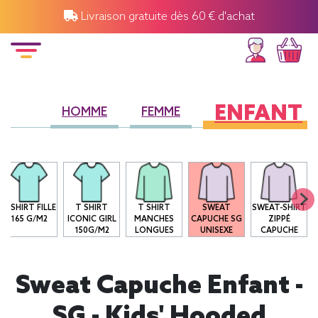
Livraison gratuite dès 60 € d'achat
ENFANT
HOMME
FEMME
T-SHIRT FILLE
T SHIRT
T SHIRT
SWEAT
SWEAT-SHIRT
165 G/M2
ICONIC GIRL
MANCHES
CAPUCHE SG
ZIPPÉ
150G/M2
LONGUES
UNISEXE
CAPUCHE
Sweat Capuche Enfant -
SG - Kids' Hooded