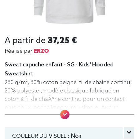
A partir de
37,25 €
Réalisé par
ERZO
Sweat capuche enfant - SG - Kids' Hooded
Sweatshirt
280 g/m², 80% coton peigné fil de chaine continu,
20% polyester, modèle classique fabriqué en
coton à fil de chaÃ®ne continu pour un contact
plus doux, poche kangourou simple. Aucun
cordon de serrage sur les modèles enfants. .
Tailles : 104 (3-4 ans), 116 (5-6 ans), 128 (7-8 ans),
140 (9-10 ans), 152 (11-12 ans) manche longue,
COULEUR DU VISUEL :
Noir