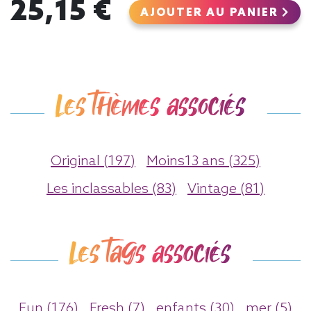
25,15 €
AJOUTER AU PANIER
Les thèmes associés
Original (197)
Moins13 ans (325)
Les inclassables (83)
Vintage (81)
Les tags associés
Fun (176)
Fresh (7)
enfants (30)
mer (5)