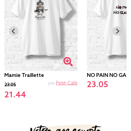
Mamie Traillette
NO PAIN NO GAM
23.05
par
Petit-Café
p
23.05
21.44