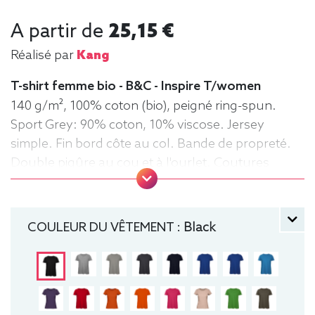
A partir de
25,15 €
Réalisé par
Kang
T-shirt femme bio - B&C - Inspire T/women
140 g/m², 100% coton (bio), peigné ring-spun.
Sport Grey: 90% coton, 10% viscose. Jersey
simple. Fin bord côte au col. Bande de propreté.
Double piqûre au cou et à l'ourlet. Coutures
latérales. Surface très lisse. Tee-shirt,
manche courte, Léger, Femme, Col rond, Bio /
Organic, B&C
COULEUR DU VÊTEMENT :
Black