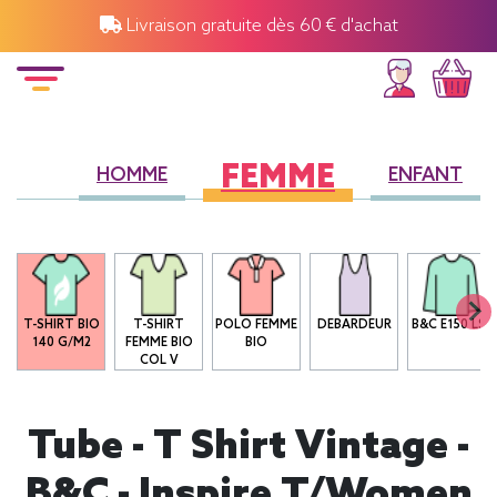
Livraison gratuite dès 60 € d'achat
FEMME
HOMME
ENFANT
T-SHIRT BIO
T-SHIRT
POLO FEMME
DEBARDEUR
B&C E150 LSL
140 G/M2
FEMME BIO
BIO
COL V
Tube - T Shirt Vintage -
B&C - Inspire T/women