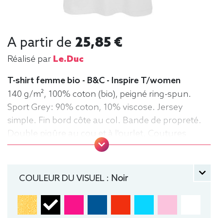
A partir de
25,85 €
Réalisé par
Le.duc
T-shirt femme bio - B&C - Inspire T/women
140 g/m², 100% coton (bio), peigné ring-spun.
Sport Grey: 90% coton, 10% viscose. Jersey
simple. Fin bord côte au col. Bande de propreté.
Double piqûre au cou et à l'ourlet. Coutures
latérales. Surface très lisse. Tee-shirt,
manche courte, Léger, Femme, Col rond, Bio /
Organic, B&C
COULEUR DU VISUEL :
Noir