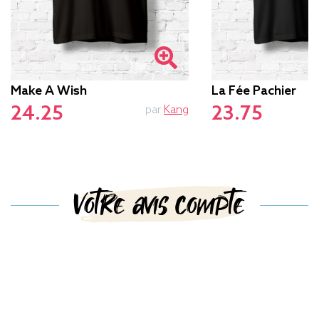
Make A Wish
La Fée Pachier
24.25
23.75
par
Kang
Votre avis compte