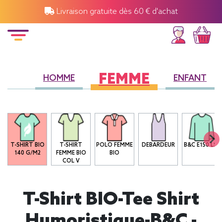
Livraison gratuite dès 60 € d'achat
FEMME
HOMME
ENFANT
T-SHIRT BIO
T-SHIRT
POLO FEMME
DEBARDEUR
B&C E150 LSL
140 G/M2
FEMME BIO
BIO
COL V
T-Shirt BIO-Tee Shirt
Humoristique-B&C -