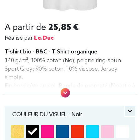
A partir de
25,85 €
Réalisé par
Le.duc
T-shirt bio - B&C - T Shirt organique
140 g/m², 100% coton (bio), peigné ring-spun.
Sport Grey: 90% coton, 10% viscose. Jersey
simple.
Fin bord côte au col. Bande de propreté d'épaule à
épaule.
Double piqûre au cou et à l'ourlet. Coutures
latérales.
COULEUR DU VISUEL :
Noir
Surface très lisse. Tee-shirt, manche courte, Léger,
Homme, Col rond, Bio / Organic, B&C