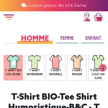
Livraison gratuite dès 60 € d'achat
HOMME
FEMME
ENFANT
T SHIRT BIO
T-SHIRT
T-SHIRT
T-SHIRT
T-SHIRT BIO
COL ROND
WORKWEAR
BASEBALL
RINGER
COLV 140
G/M2
T-Shirt BIO-Tee Shirt
Humoristique-B&C - T