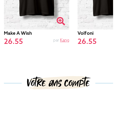
Make A Wish
Volfoni
26.55
26.55
par
Kang
p
Votre avis compte