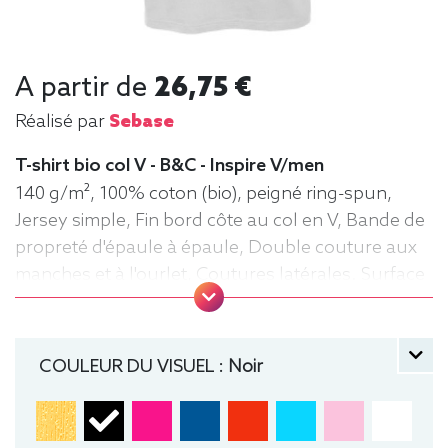
A partir de
26,75 €
Réalisé par
Sebase
T-shirt bio col V - B&C - Inspire V/men
140 g/m², 100% coton (bio), peigné ring-spun,
Jersey simple, Fin bord côte au col en V, Bande de
propreté d'épaule à épaule, Double couture aux
manches et à l'ourlet, Coutures latérales. Surface
très lisse. Tee-shirt, manche courte, Léger,
Homme, Col V, Bio / Organic, B&C
COULEUR DU VISUEL :
Noir