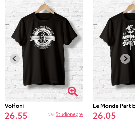
Volfoni
Le Monde Part En
26.55
26.05
par
Studionègre