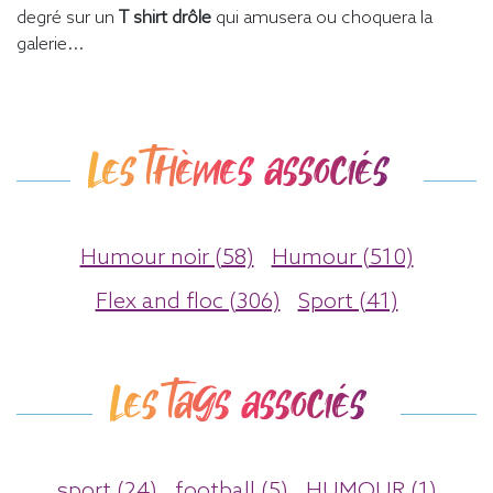
degré sur un
T shirt drôle
qui amusera ou choquera la
galerie...
Les thèmes associés
Humour noir (58)
Humour (510)
Flex and floc (306)
Sport (41)
Les tags associés
sport (24)
football (5)
HUMOUR (1)