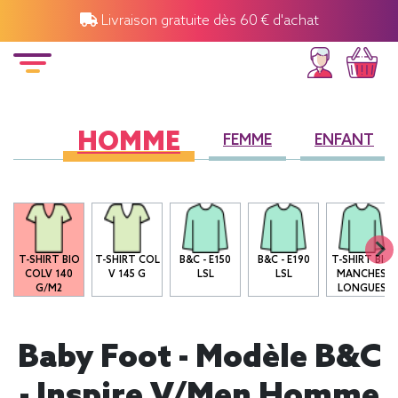
Livraison gratuite dès 60 € d'achat
HOMME
FEMME
ENFANT
T-SHIRT BIO
T-SHIRT COL
B&C - E150
B&C - E190
T-SHIRT BIO
COLV 140
V 145 G
LSL
LSL
MANCHES
G/M2
LONGUES
Baby Foot - Modèle B&C
- Inspire V/men Homme